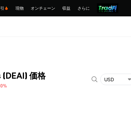
取引
現物
オンチェーン
収益
さらに
s (DEAI) 価格
USD
60%