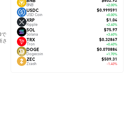
$602.92
BNB
BNB
+2.00%
$0.999591
USDC
USD Coin
+0.00%
$1.04
XRP
Ripple
+2.40%
$75.97
SOL
0で
Solana
+3.60%
$0.32867
TRX
新さ
Tron
+0.40%
$0.070884
DOGE
Dogecoin
+1.70%
$509.31
ZEC
Zcash
-1.40%