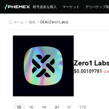
暗号資産を購入
マーケット
デリバティブ
ホーム
価格
DEAI (Zero1 Labs)
Zero1 Lab
$0.00109781
-2.
1D
7D
1M
3M
1Y
YTD