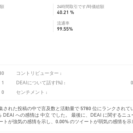
額
24時間取引です/時価総額
40.21 %
流通率
99.55%
80
コントリビューター :
1
DEAIについて話す(%) :
0
センチメント :
収集された投稿の中で言及数と活動量で 5780 位にランクされて
EAI への感情は 中立 でした。 最後に、DEAI に関するニュ
 のツイートが強気の感情を示し、0.00% のツイートが弱気の感情を
でした。 これらの感情分析は 1 件のツイートに基づいています。