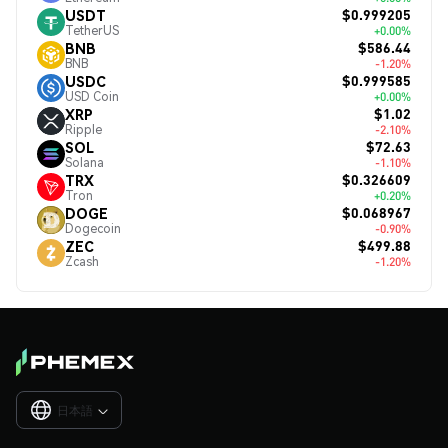
$0.999205
USDT
TetherUS
+0.00%
$586.44
BNB
BNB
-1.20%
$0.999585
USDC
USD Coin
+0.00%
$1.02
XRP
Ripple
-2.10%
$72.63
SOL
Solana
-1.10%
$0.326609
TRX
Tron
+0.20%
$0.068967
DOGE
Dogecoin
-0.90%
$499.88
ZEC
Zcash
-1.20%
日本語
