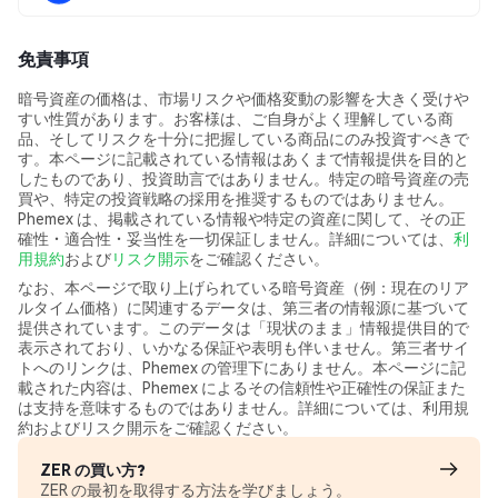
免責事項
暗号資産の価格は、市場リスクや価格変動の影響を大きく受けや
すい性質があります。お客様は、ご自身がよく理解している商
品、そしてリスクを十分に把握している商品にのみ投資すべきで
す。本ページに記載されている情報はあくまで情報提供を目的と
したものであり、投資助言ではありません。特定の暗号資産の売
買や、特定の投資戦略の採用を推奨するものではありません。
Phemex は、掲載されている情報や特定の資産に関して、その正
確性・適合性・妥当性を一切保証しません。詳細については、
利
用規約
および
リスク開示
をご確認ください。
なお、本ページで取り上げられている暗号資産（例：現在のリア
ルタイム価格）に関連するデータは、第三者の情報源に基づいて
提供されています。このデータは「現状のまま」情報提供目的で
表示されており、いかなる保証や表明も伴いません。第三者サイ
トへのリンクは、Phemex の管理下にありません。本ページに記
載された内容は、Phemex によるその信頼性や正確性の保証また
は支持を意味するものではありません。詳細については、利用規
約およびリスク開示をご確認ください。
ZER の買い方?
ZER の最初を取得する方法を学びましょう。