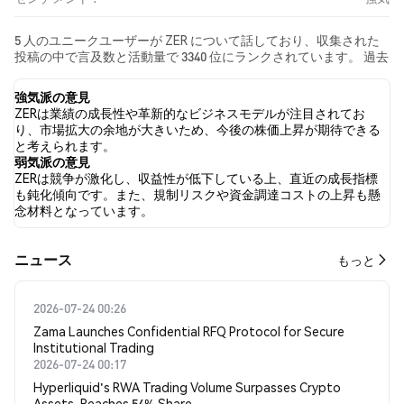
5 人のユニークユーザーが ZER について話しており、収集された
投稿の中で言及数と活動量で 3340 位にランクされています。 過去
24時間で、すべてのソーシャルメディアにおける ZER への感情は
強気 でした。 最後に、ZER に関するニュース記事が 0 件公開され
強気派の意見
ました。 Twitterでは、16.67% のツイートが強気の感情を示し、
ZERは業績の成長性や革新的なビジネスモデルが注目されてお
16.67% のツイートが弱気の感情を示しました。 66.67% のツイー
り、市場拡大の余地が大きいため、今後の株価上昇が期待できる
トは ZER に対して中立的でした。 これらの感情分析は 6 件のツイ
と考えられます。
ートに基づいています。
弱気派の意見
ZERは競争が激化し、収益性が低下している上、直近の成長指標
も鈍化傾向です。また、規制リスクや資金調達コストの上昇も懸
念材料となっています。
​​ニュース​​
もっと
2026-07-24 00:26
Zama Launches Confidential RFQ Protocol for Secure
Institutional Trading
2026-07-24 00:17
Hyperliquid's RWA Trading Volume Surpasses Crypto
Assets, Reaches 54% Share