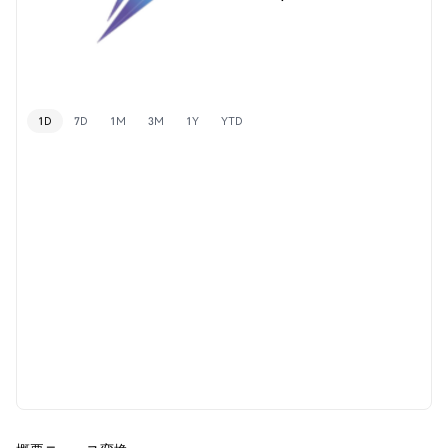
1D
7D
1M
3M
1Y
YTD