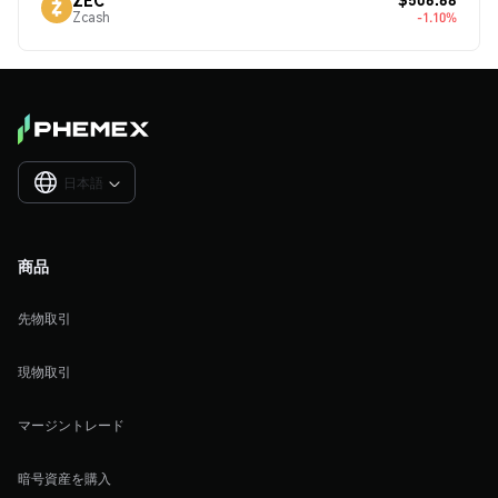
Zcash
-1.10%
日本語

商品
先物取引
現物取引
マージントレード
暗号資産を購入