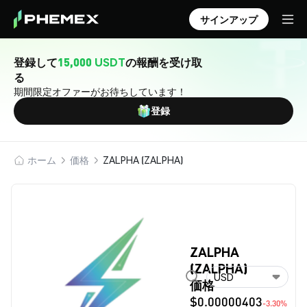
サインアップ
登録して
15,000 USDT
の報酬を受け取
る
期間限定オファーがお待ちしています！
登録
ホーム
価格
ZALPHA (ZALPHA)
ZALPHA
(ZALPHA)
USD
価格
$0.00000403
-3.30%