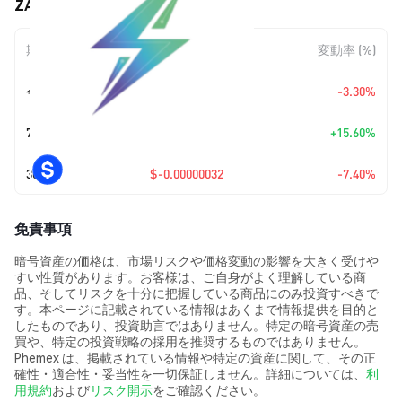
ZALPHA (ZALPHA) の価格変動
期間
金額変動
変動率 (%)
今日
$-0.00000014
-3.30%
7日
+
$0.00000054
+15.60%
30日
$-0.00000032
-7.40%
免責事項
暗号資産の価格は、市場リスクや価格変動の影響を大きく受けや
すい性質があります。お客様は、ご自身がよく理解している商
品、そしてリスクを十分に把握している商品にのみ投資すべきで
す。本ページに記載されている情報はあくまで情報提供を目的と
したものであり、投資助言ではありません。特定の暗号資産の売
買や、特定の投資戦略の採用を推奨するものではありません。
Phemex は、掲載されている情報や特定の資産に関して、その正
確性・適合性・妥当性を一切保証しません。詳細については、
利
用規約
および
リスク開示
をご確認ください。