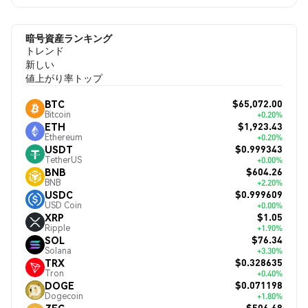
暗号資産ランキング
トレンド
新しい
値上がり率トップ
$65,072.00
BTC
Bitcoin
+0.20%
$1,923.43
ETH
Ethereum
+0.20%
$0.999343
USDT
TetherUS
+0.00%
$604.26
BNB
BNB
+2.20%
$0.999609
USDC
USD Coin
+0.00%
$1.05
XRP
Ripple
+1.90%
$76.34
SOL
Solana
+3.30%
$0.328635
TRX
Tron
+0.40%
$0.071198
DOGE
Dogecoin
+1.80%
$506.68
ZEC