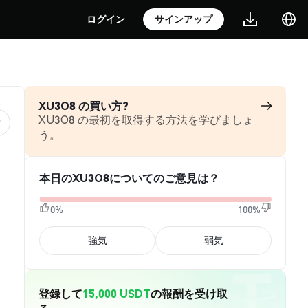
ログイン
サインアップ
XU3O8 の買い方?
XU3O8 の最初を取得する方法を学びましょ
う。
本日のXU3O8についてのご意見は？
0%
100%
強気
弱気
登録して
15,000 USDT
の報酬を受け取