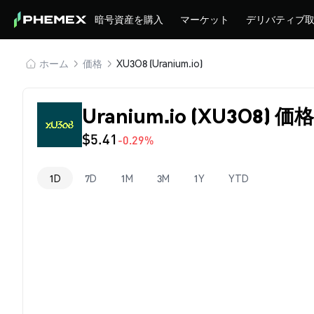
暗号資産を購入
マーケット
デリバティブ
ホーム
価格
XU3O8 (Uranium.io)
Uranium.io (XU3O8) 価格
$5.41
-0.29%
1D
7D
1M
3M
1Y
YTD