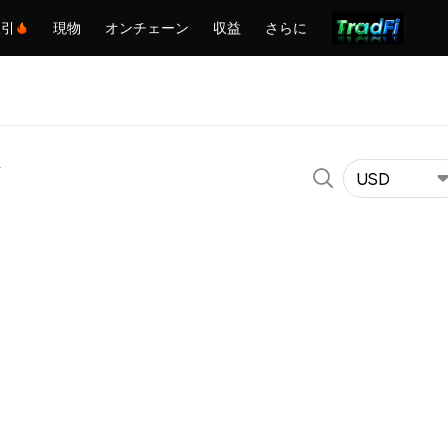
取引
現物
オンチェーン
収益
さらに
USD