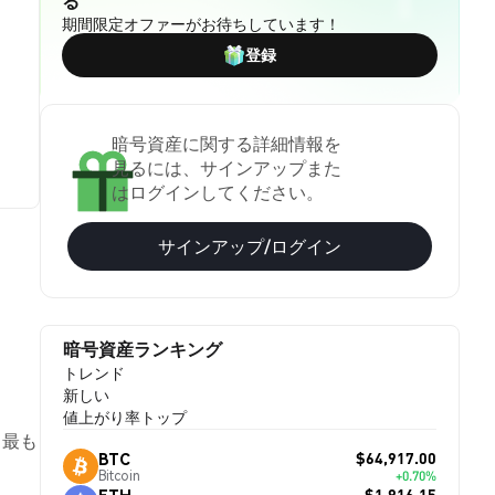
る
期間限定オファーがお待ちしています！
登録
暗号資産に関する詳細情報を
見るには、サインアップまた
はログインしてください。
サインアップ/ログイン
暗号資産ランキング
トレンド
新しい
値上がり率トップ
、最も
$64,917.00
BTC
Bitcoin
+0.70%
$1,916.15
ETH