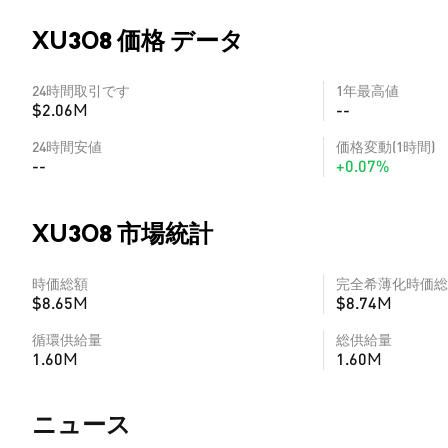
XU3O8 価格 データ
24時間取引です
1年最高値
$2.06M
--
24時間安値
価格変動(1時間)
--
+0.07%
XU3O8 市場統計
時価総額
完全希薄化時価総
$8.65M
$8.74M
循環供給量
総供給量
1.60M
1.60M
​​ニュース​​