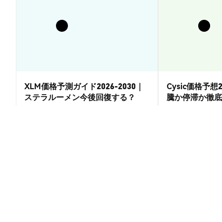
XLM価格予測ガイド2026-2030｜
Cysic価格予想2
ステラルーメン今後回復する？
騰か停滞か徹底
市場洞察
市場洞察
2026-08-07
|
15-20分
Uranium.io (XU3O8) の換算レート
1 XU3O8 t