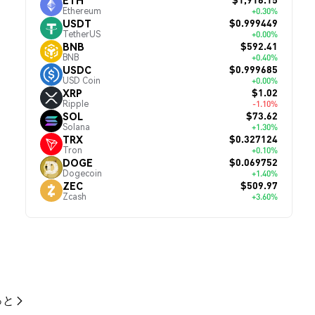
Ethereum
+0.30%
$0.999449
USDT
TetherUS
+0.00%
$592.41
BNB
BNB
+0.40%
$0.999685
USDC
USD Coin
+0.00%
$1.02
XRP
Ripple
-1.10%
$73.62
SOL
Solana
+1.30%
$0.327124
TRX
Tron
+0.10%
$0.069752
DOGE
Dogecoin
+1.40%
$509.97
ZEC
Zcash
+3.60%
っと