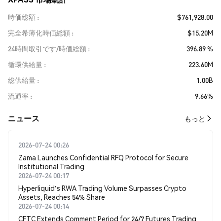
時価総額
$761,928.00
完全希薄化時価総額
$15.20M
24時間取引です/時価総額
396.89 %
循環供給量
223.60M
総供給量
1.00B
流通率
9.66%
​​ニュース​​
もっと
2026-07-24 00:26
Zama Launches Confidential RFQ Protocol for Secure
Institutional Trading
2026-07-24 00:17
Hyperliquid's RWA Trading Volume Surpasses Crypto
Assets, Reaches 54% Share
2026-07-24 00:14
CFTC Extends Comment Period for 24/7 Futures Trading