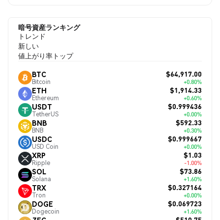
暗号資産ランキング
トレンド
新しい
値上がり率トップ
$64,917.00
BTC
Bitcoin
+0.80%
$1,914.33
ETH
Ethereum
+0.60%
$0.999436
USDT
TetherUS
+0.00%
$592.33
BNB
BNB
+0.30%
$0.999667
USDC
USD Coin
+0.00%
$1.03
XRP
Ripple
-1.00%
$73.86
SOL
Solana
+1.60%
$0.327164
TRX
Tron
+0.00%
$0.069723
DOGE
Dogecoin
+1.60%
$510.75
ZEC