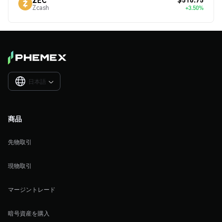
Zcash
+3.50%
日本語

商品
先物取引
現物取引
マージントレード
暗号資産を購入