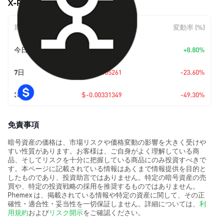
X-PASS (XPASS) の価格変動
期間
金額変動
変動率 (%)
今日
+
$0.00027561
+8.80%
7日
$-0.00105261
-23.60%
30日
$-0.00331349
-49.30%
免責事項
暗号資産の価格は、市場リスクや価格変動の影響を大きく受けや
すい性質があります。お客様は、ご自身がよく理解している商
品、そしてリスクを十分に把握している商品にのみ投資すべきで
す。本ページに記載されている情報はあくまで情報提供を目的と
したものであり、投資助言ではありません。特定の暗号資産の売
買や、特定の投資戦略の採用を推奨するものではありません。
Phemex は、掲載されている情報や特定の資産に関して、その正
確性・適合性・妥当性を一切保証しません。詳細については、
利
用規約
および
リスク開示
をご確認ください。