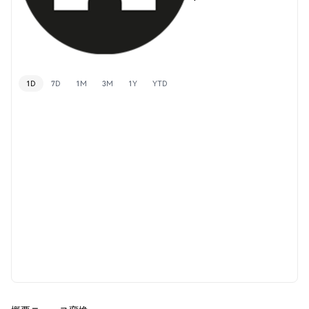
1D
7D
1M
3M
1Y
YTD