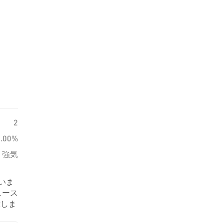
2
0.00%
強気
いま
ュース
示しま