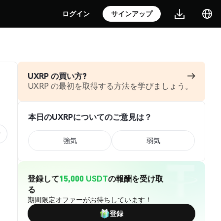
ログイン
サインアップ
UXRP の買い方?
UXRP の最初を取得する方法を学びましょう。
本日のUXRPについてのご意見は？
強気
弱気
登録して
15,000 USDT
の報酬を受け取
る
期間限定オファーがお待ちしています！
登録