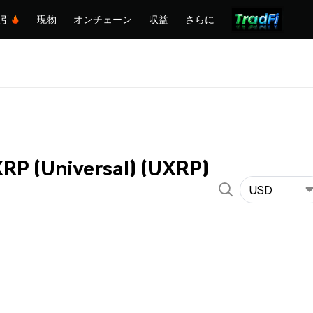
取引
現物
オンチェーン
収益
さらに
RP (Universal) (UXRP)
USD