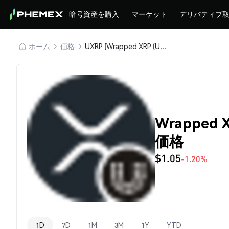
暗号資産を購入
マーケット
デリバティブ
ホーム
価格
UXRP (Wrapped XRP (Universal))
Wrapped X
価格
$1.05
-1.20%
1D
7D
1M
3M
1Y
YTD