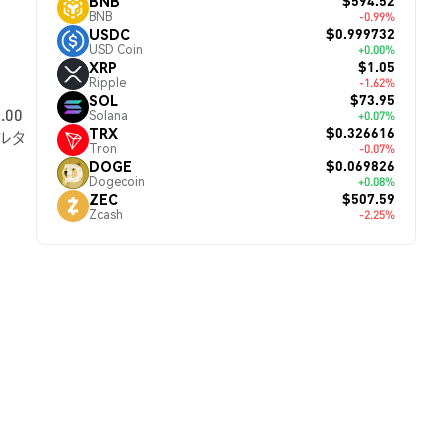
$594.52
BNB
BNB
-0.99%
$0.999732
USDC
USD Coin
+0.00%
$1.05
XRP
Ripple
-1.62%
$73.95
SOL
.00
Solana
+0.07%
$0.326616
TRX
ルタ
Tron
-0.07%
$0.069826
DOGE
Dogecoin
+0.08%
$507.59
ZEC
Zcash
-2.25%