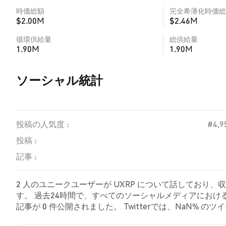
時価総額
完全希薄化時価総
$2.00M
$2.46M
循環供給量
総供給量
1.90M
1.90M
ソーシャル統計
投稿の人気度 :
#4,9
投稿 :
記事 :
2 人のユニークユーザーが UXRP について話しており、
す。 過去24時間で、すべてのソーシャルメディアにおける U
記事が 0 件公開されました。 Twitterでは、NaN%
した。 NaN% のツイートは UXRP に対して中立的でし