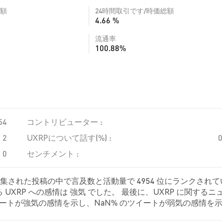
額
24時間取引です/時価総額
4.66 %
流通率
100.88%
54
コントリビューター :
2
UXRPについて話す(%) :
0
センチメント :
収集された投稿の中で言及数と活動量で 4954 位にランクされて
XRP への感情は 強気 でした。 最後に、UXRP に関するニ
 のツイートが強気の感情を示し、NaN% のツイートが弱気の感情を
た。 これらの感情分析は 0 件のツイートに基づいています。