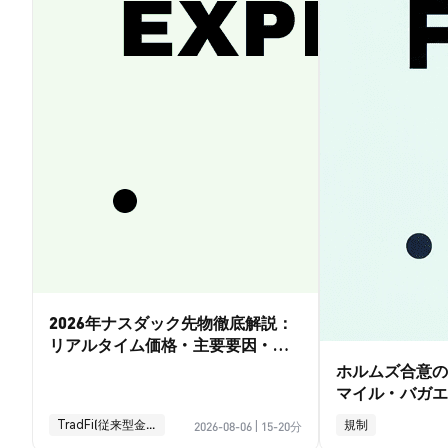
2026年ナスダック先物徹底解説：
リアルタイム価格・主要要因・取
引ガイド
ホルムズ合意の
マイル・バガエ
イド
TradFi(従来型金融)
規制
2026-08-06
|
15-20分