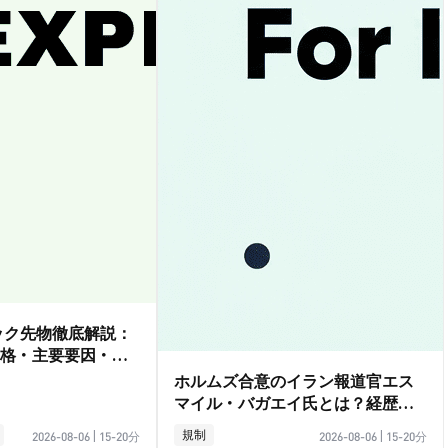
ダック先物徹底解説：
格・主要要因・取
ホルムズ合意のイラン報道官エス
マイル・バガエイ氏とは？経歴ガ
イド
規制
2026-08-06
|
15-20分
2026-08-06
|
15-20分