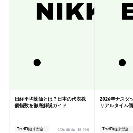
日経平均株価とは？日本の代表株
2026年ナス
価指数を徹底解説ガイド
リアルタイム価
引ガイド
TradFi(従来型金融)
TradFi(従来型金融)
2026-08-06
|
15-20分