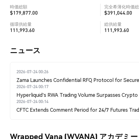
時価総額
完全希薄化時価総
$179,877.00
$391,044.00
循環供給量
総供給量
111,993.60
111,993.60
​​ニュース​​
2026-07-24 00:26
Zama Launches Confidential RFQ Protocol for Secure 
2026-07-24 00:17
Hyperliquid's RWA Trading Volume Surpasses Crypto
2026-07-24 00:14
CFTC Extends Comment Period for 24/7 Futures Trad
Wrapped Vana (WVANA) アカデミー