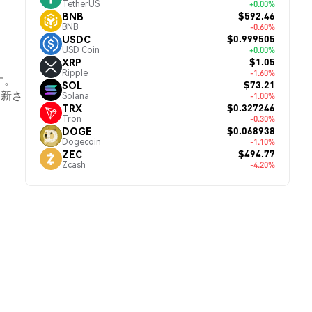
TetherUS
+0.00%
$592.46
BNB
BNB
-0.60%
$0.999505
USDC
USD Coin
+0.00%
$1.05
XRP
Ripple
-1.60%
す。
$73.21
SOL
更新さ
Solana
-1.00%
$0.327246
TRX
Tron
-0.30%
$0.068938
DOGE
Dogecoin
-1.10%
$494.77
ZEC
Zcash
-4.20%