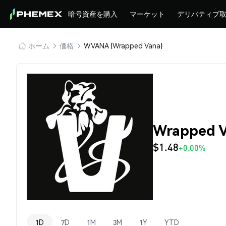
暗号資産を購入
マーケット
デリバティブ
ホーム
価格
WVANA (Wrapped Vana)
Wrapped 
$1.48
+0.00%
1D
7D
1M
3M
1Y
YTD