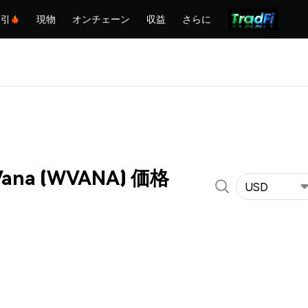
取引
現物
オンチェーン
収益
さらに
Vana (WVANA) 価格
USD