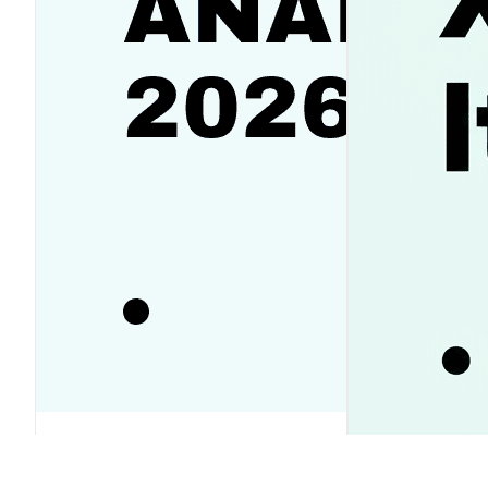
SanDisk（SNDK）株価予想2026-
2030｜反発か下落か徹底ガイド