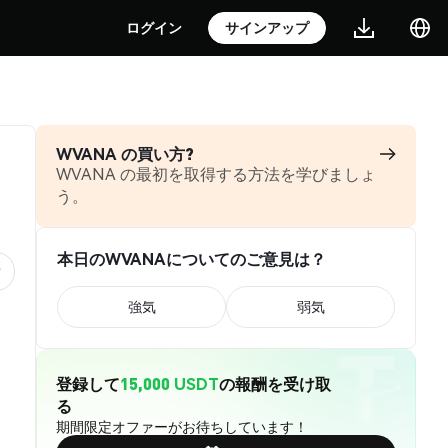
ログイン
サインアップ
WVANA の買い方?
WVANA の最初を取得する方法を学びましょ
う。
本日のWVANAについてのご意見は？
強気
弱気
登録して
15,000 USDT
の報酬を受け取
る
期間限定オファーがお待ちしています！