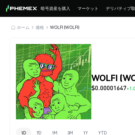
暗号資産を購入
マーケット
デリバティブ
ホーム
価格
WOLFI (WOLFI)
WOLFI (W
$0.00001647
+1.
1D
7D
1M
3M
1Y
YTD