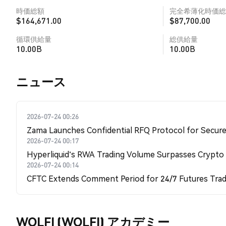
時価総額
完全希薄化時価総
$164,671.00
$87,700.00
循環供給量
総供給量
10.00B
10.00B
​​ニュース​​
2026-07-24 00:26
Zama Launches Confidential RFQ Protocol for Secure 
2026-07-24 00:17
Hyperliquid's RWA Trading Volume Surpasses Crypto
2026-07-24 00:14
CFTC Extends Comment Period for 24/7 Futures Trad
WOLFI (WOLFI) アカデミー