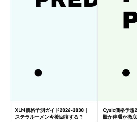
XLM価格予測ガイド2026-2030｜
Cysic価格予想2
ステラルーメン今後回復する？
騰か停滞か徹底
市場洞察
市場洞察
2026-08-07
|
15-20分