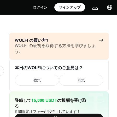
ログイン
サインアップ
WOLFI の買い方?
WOLFI の最初を取得する方法を学びましょ
う。
本日のWOLFIについてのご意見は？
強気
弱気
登録して
15,000 USDT
の報酬を受け取
る
期間限定オファーがお待ちしています！