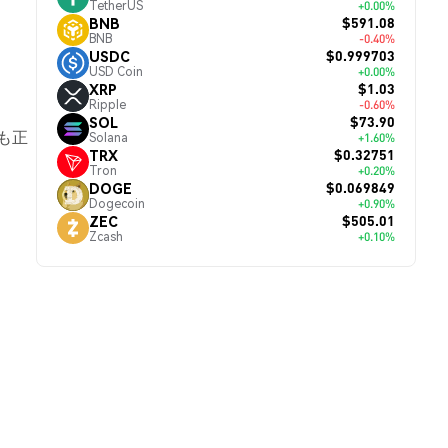
TetherUS
+0.00%
$591.08
BNB
BNB
-0.40%
$0.999703
USDC
USD Coin
+0.00%
$1.03
XRP
Ripple
-0.60%
。
$73.90
SOL
も正
Solana
+1.60%
$0.32751
TRX
Tron
+0.20%
$0.069849
DOGE
Dogecoin
+0.90%
$505.01
ZEC
Zcash
+0.10%