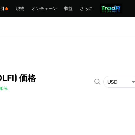
取引
現物
オンチェーン
収益
さらに
OLFI) 価格
USD
00%