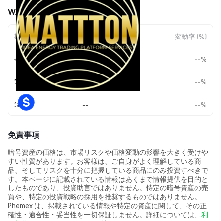
WATTTON (WATT) の価格変動
期間
金額変動
変動率 (%)
今日
--
--%
7日
--
--%
30日
--
--%
免責事項
暗号資産の価格は、市場リスクや価格変動の影響を大きく受けや
すい性質があります。お客様は、ご自身がよく理解している商
品、そしてリスクを十分に把握している商品にのみ投資すべきで
す。本ページに記載されている情報はあくまで情報提供を目的と
したものであり、投資助言ではありません。特定の暗号資産の売
買や、特定の投資戦略の採用を推奨するものではありません。
Phemex は、掲載されている情報や特定の資産に関して、その正
確性・適合性・妥当性を一切保証しません。詳細については、
利