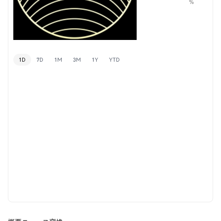
%
1D
7D
1M
3M
1Y
YTD