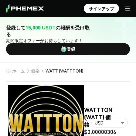
サインアップ
登録して
15,000 USDT
の報酬を受け取
る
期間限定オファーがお待ちしています！
登録
ホーム
価格
WATT (WATTTON)
WATTTON
(WATT) 価
USD
格
$0.00000306
--