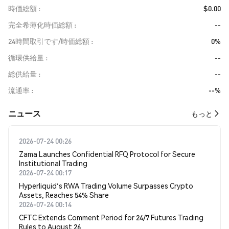
時価総額
$0.00
完全希薄化時価総額
--
24時間取引です/時価総額
0%
循環供給量
--
総供給量
--
流通率
--%
​​ニュース​​
もっと
2026-07-24 00:26
Zama Launches Confidential RFQ Protocol for Secure
Institutional Trading
2026-07-24 00:17
Hyperliquid's RWA Trading Volume Surpasses Crypto
Assets, Reaches 54% Share
2026-07-24 00:14
CFTC Extends Comment Period for 24/7 Futures Trading
Rules to August 26