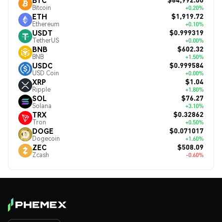
Bitcoin
+0.20%
$1,919.72
ETH
Ethereum
+0.10%
$0.999319
USDT
TetherUS
+0.00%
$602.32
BNB
BNB
+1.50%
$0.999584
USDC
USD Coin
+0.00%
$1.04
XRP
Ripple
+1.80%
$76.27
SOL
Solana
+3.10%
$0.32862
TRX
Tron
+0.50%
$0.071017
DOGE
Dogecoin
+1.60%
$508.09
ZEC
Zcash
-0.60%