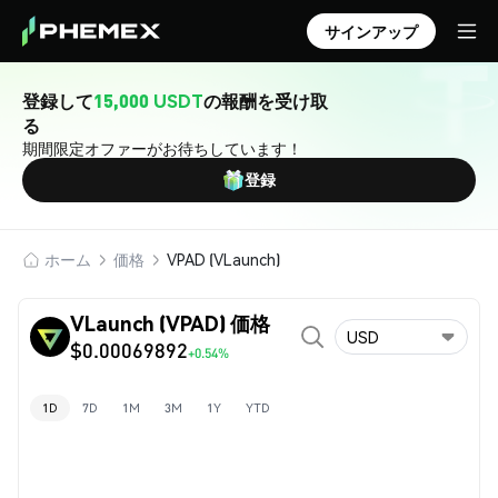
サインアップ
登録して
15,000 USDT
の報酬を受け取
る
期間限定オファーがお待ちしています！
登録
ホーム
価格
VPAD (VLaunch)
VLaunch (VPAD) 価格
USD
$0.00069892
+0.54%
1D
7D
1M
3M
1Y
YTD