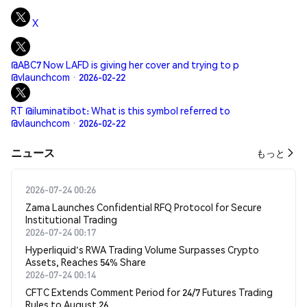
X
@ABC7 Now LAFD is giving her cover and trying to p
@vlaunchcom · 2026-02-22
RT @iluminatibot: What is this symbol referred to
@vlaunchcom · 2026-02-22
​​ニュース​​
もっと
2026-07-24 00:26
Zama Launches Confidential RFQ Protocol for Secure
Institutional Trading
2026-07-24 00:17
Hyperliquid's RWA Trading Volume Surpasses Crypto
Assets, Reaches 54% Share
2026-07-24 00:14
CFTC Extends Comment Period for 24/7 Futures Trading
Rules to August 26