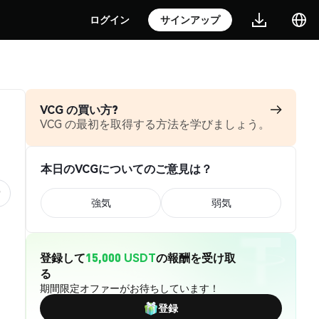
ログイン
サインアップ
VCG の買い方?
VCG の最初を取得する方法を学びましょう。
本日のVCGについてのご意見は？
強気
弱気
登録して
15,000 USDT
の報酬を受け取
る
期間限定オファーがお待ちしています！
登録