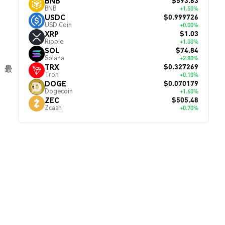
$593.63
BNB
BNB
+1.50%
$0.999726
USDC
USD Coin
+0.00%
$1.03
XRP
Ripple
+1.00%
$74.84
SOL
Solana
+2.80%
$0.327269
TRX
、最
Tron
+0.10%
$0.070179
DOGE
Dogecoin
+1.60%
$505.48
ZEC
Zcash
+0.70%