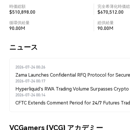
時価総額
完全希薄化時価総
$510,898.00
$670,512.00
循環供給量
総供給量
90.00M
90.00M
​​ニュース​​
2026-07-24 00:26
Zama Launches Confidential RFQ Protocol for Secure 
2026-07-24 00:17
Hyperliquid's RWA Trading Volume Surpasses Crypto
2026-07-24 00:14
CFTC Extends Comment Period for 24/7 Futures Trad
VCGamers (VCG) アカデミー