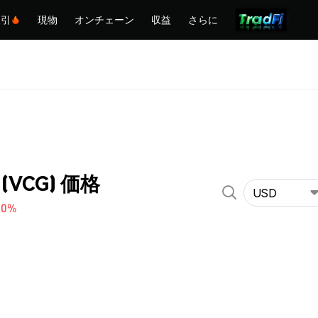
取引
現物
オンチェーン
収益
さらに
 (VCG) 価格
USD
20%