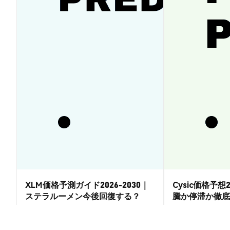
XLM価格予測ガイド2026-2030｜
Cysic価格予想2
ステラルーメン今後回復する？
騰か停滞か徹底
市場洞察
市場洞察
2026-08-07
|
15-20分