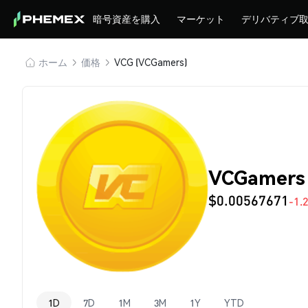
暗号資産を購入
マーケット
デリバティブ
ホーム
価格
VCG (VCGamers)
VCGamers
$0.00567671
-1.
1D
7D
1M
3M
1Y
YTD