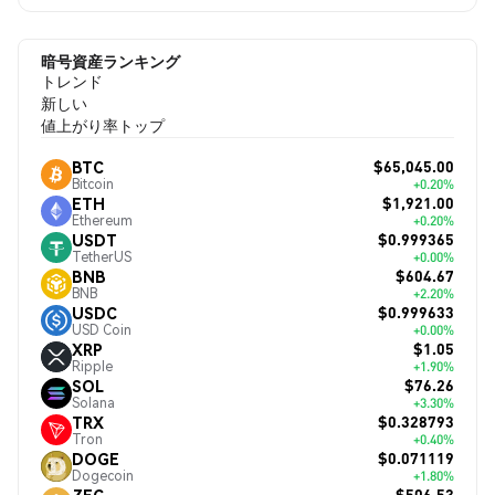
暗号資産ランキング
トレンド
新しい
値上がり率トップ
$65,045.00
BTC
Bitcoin
+0.20%
$1,921.00
ETH
Ethereum
+0.20%
$0.999365
USDT
TetherUS
+0.00%
$604.67
BNB
BNB
+2.20%
$0.999633
USDC
USD Coin
+0.00%
$1.05
XRP
Ripple
+1.90%
$76.26
SOL
Solana
+3.30%
$0.328793
TRX
Tron
+0.40%
$0.071119
DOGE
Dogecoin
+1.80%
$506.53
ZEC