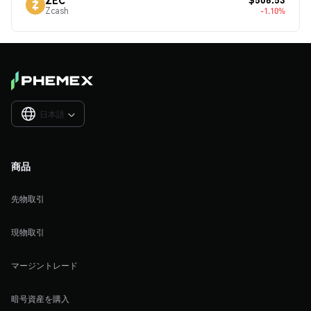
Zcash
-1.10%
日本語

商品
先物取引
現物取引
マージントレード
暗号資産を購入