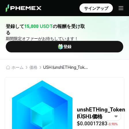
サインアップ
登録して
15,000 USDT
の報酬を受け取
る
期間限定オファーがお待ちしています！
登録
ホーム
価格
USH (unshETHing_Token)
unshETHing_Token
(USH) 価格
USD
$0.00017283
-0.90%