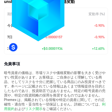
unshETHing_Token (USH) の価格変動
期間
金額変動
変動率 (%)
今日
$-0.00000157
-0.90%
7日
$-0.00000157
-0.90%
30日
+
$0.00001934
+12.60%
免責事項
暗号資産の価格は、市場リスクや価格変動の影響を大きく受けや
すい性質があります。お客様は、ご自身がよく理解している商
品、そしてリスクを十分に把握している商品にのみ投資すべきで
す。本ページに記載されている情報はあくまで情報提供を目的と
したものであり、投資助言ではありません。特定の暗号資産の売
買や、特定の投資戦略の採用を推奨するものではありません。
Phemex は、掲載されている情報や特定の資産に関して、その正
確性・適合性・妥当性を一切保証しません。詳細については、
利
用規約
および
リスク開示
をご確認ください。