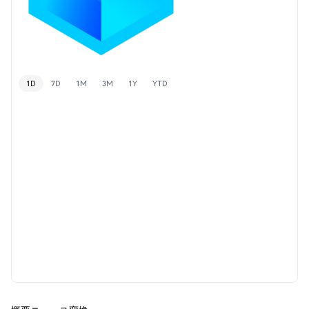
1D
7D
1M
3M
1Y
YTD