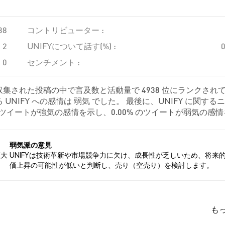
38
コントリビューター :
2
UNIFYについて話す(%) :
0
センチメント :
、収集された投稿の中で言及数と活動量で 4938 位にランクされ
NIFY への感情は 弱気 でした。 最後に、UNIFY に関する
0% のツイートが強気の感情を示し、0.00% のツイートが弱気の感
立的でした。 これらの感情分析は 1 件のツイートに基づいています
弱気派の意見
拡大
UNIFYは技術革新や市場競争力に欠け、成長性が乏しいため、将来
価上昇の可能性が低いと判断し、売り（空売り）を検討します。
も