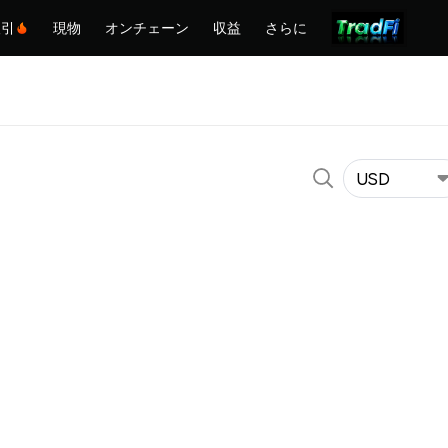
取引
現物
オンチェーン
収益
さらに
USD