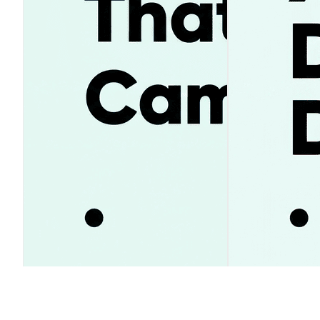
SpaceX株価23%急騰の理由とは？
XRP価格1ドル