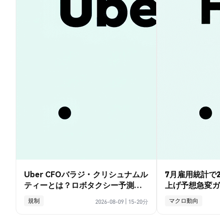
Uber CFOバラジ・クリシュナムル
7月雇用統計で2
ティーとは？ロボタクシー予測と
上げ予想急変ガ
賭けの全ガイド
規制
マクロ動向
2026-08-09
|
15-20分