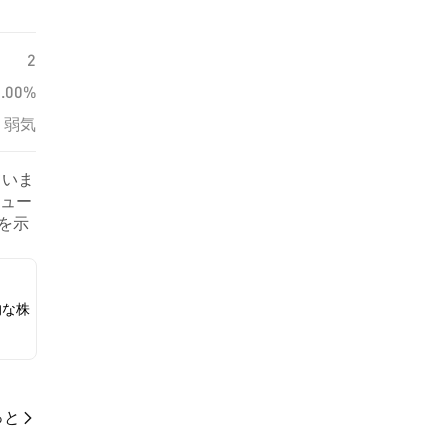
2
0.00%
弱気
ていま
ニュー
情を示
。
的な株
っと