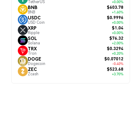
TetherUS
+0.00%
$603.78
BNB
BNB
+1.60%
$0.9996
USDC
USD Coin
+0.00%
$1.04
XRP
Ripple
+0.00%
$76.32
SOL
Solana
+2.00%
$0.3294
TRX
Tron
+0.20%
$0.07012
DOGE
Dogecoin
-0.40%
$523.68
ZEC
Zcash
+3.70%