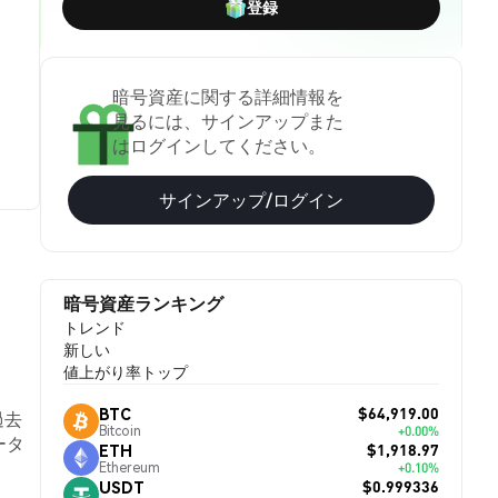
登録
暗号資産に関する詳細情報を
見るには、サインアップまた
はログインしてください。
サインアップ/ログイン
暗号資産ランキング
トレンド
新しい
値上がり率トップ
$64,919.00
BTC
過去
Bitcoin
+0.00%
ータ
$1,918.97
ETH
Ethereum
+0.10%
$0.999336
USDT