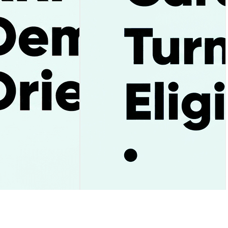
でETF資金流入93%
CardanoがETF承認で何が変わ