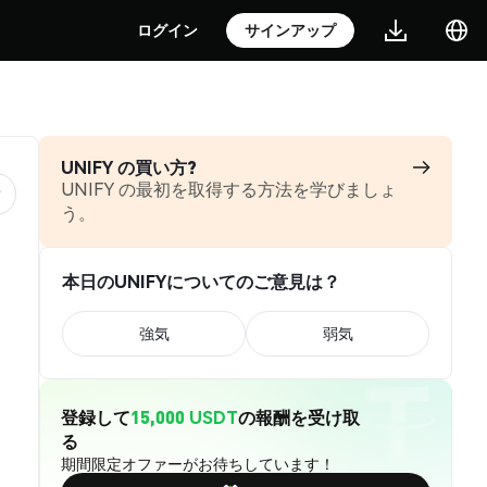
ログイン
サインアップ
UNIFY の買い方?
UNIFY の最初を取得する方法を学びましょ
う。
本日のUNIFYについてのご意見は？
強気
弱気
登録して
15,000 USDT
の報酬を受け取
る
期間限定オファーがお待ちしています！