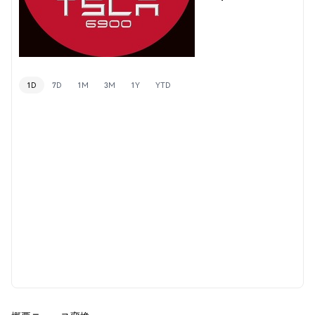
1D
7D
1M
3M
1Y
YTD