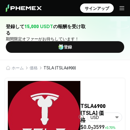
サインアップ
登録して
15,000 USDT
の報酬を受け取
る
期間限定オファーがお待ちしています！
登録
ホーム
価格
TSLA (TSLA6900)
TSLA6900
(TSLA) 価
USD
格
$0.0
3599
+0.70%
7