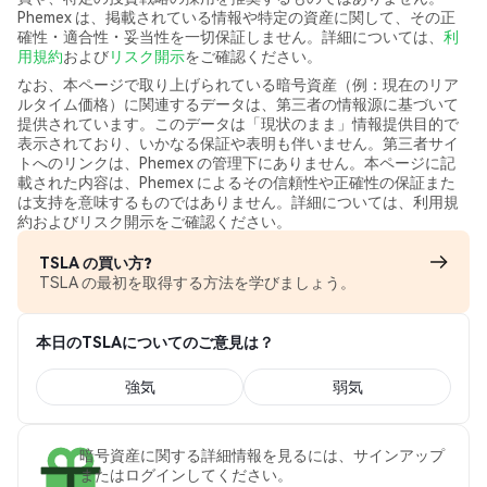
Phemex は、掲載されている情報や特定の資産に関して、その正
確性・適合性・妥当性を一切保証しません。詳細については、
利
用規約
および
リスク開示
をご確認ください。
なお、本ページで取り上げられている暗号資産（例：現在のリア
ルタイム価格）に関連するデータは、第三者の情報源に基づいて
提供されています。このデータは「現状のまま」情報提供目的で
表示されており、いかなる保証や表明も伴いません。第三者サイ
トへのリンクは、Phemex の管理下にありません。本ページに記
載された内容は、Phemex によるその信頼性や正確性の保証また
は支持を意味するものではありません。詳細については、利用規
約およびリスク開示をご確認ください。
TSLA の買い方?
TSLA の最初を取得する方法を学びましょう。
本日のTSLAについてのご意見は？
強気
弱気
暗号資産に関する詳細情報を見るには、サインアップ
またはログインしてください。