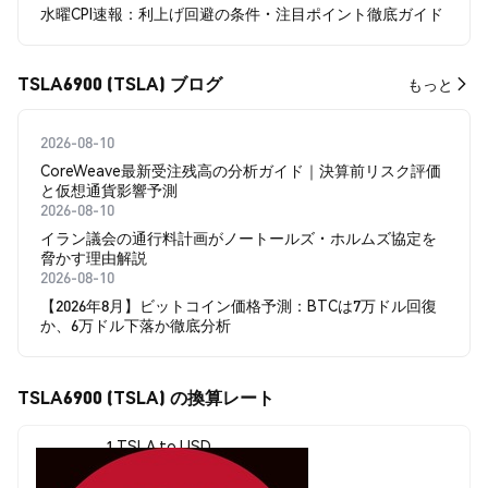
水曜CPI速報：利上げ回避の条件・注目ポイント徹底ガイド
TSLA6900 (TSLA) ブログ
もっと
2026-08-10
CoreWeave最新受注残高の分析ガイド｜決算前リスク評価
と仮想通貨影響予測
2026-08-10
イラン議会の通行料計画がノートールズ・ホルムズ協定を
脅かす理由解説
2026-08-10
【2026年8月】ビットコイン価格予測：BTCは7万ドル回復
か、6万ドル下落か徹底分析
TSLA6900 (TSLA) の換算レート
1 TSLA to USD
$0.0<sub>7</sub>3599