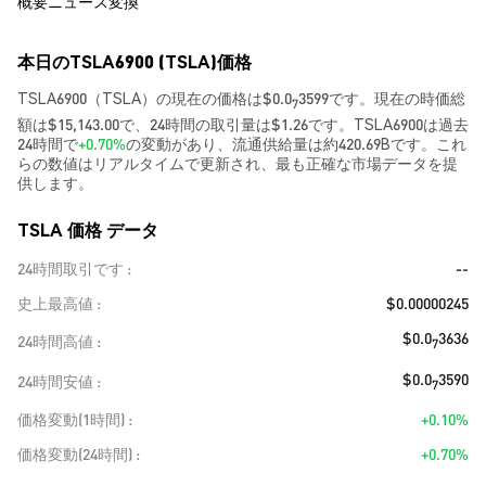
概要
ニュース
変換
本日のTSLA6900 (TSLA)価格
TSLA6900（TSLA）の現在の価格は$0.0
3599です。現在の時価総
7
額は$15,143.00で、24時間の取引量は$1.26です。TSLA6900は過去
24時間で
+0.70%
の変動があり、流通供給量は約420.69Bです。これ
らの数値はリアルタイムで更新され、最も正確な市場データを提
供します。
TSLA 価格 データ
24時間取引です
--
史上最高値
$0.00000245
$0.0
3636
24時間高値
7
$0.0
3590
24時間安値
7
価格変動(1時間)
+0.10%
価格変動(24時間)
+0.70%