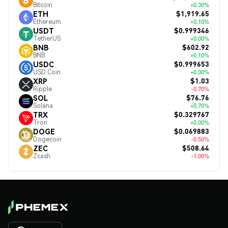
Bitcoin
+0.30%
$1,919.65
ETH
Ethereum
+0.10%
$0.999346
USDT
TetherUS
+0.00%
$602.92
BNB
BNB
+0.10%
$0.999653
USDC
USD Coin
+0.00%
$1.03
XRP
Ripple
-0.70%
$76.76
SOL
Solana
+0.70%
$0.329767
TRX
Tron
+0.00%
$0.069883
DOGE
Dogecoin
-0.50%
$508.64
ZEC
Zcash
-1.00%