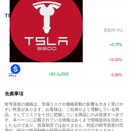
TSLA6900 (TSLA) の価格変動
期間
金額変動
変動率 (%)
+
$0.0
2502
今日
+0.70%
9
+
$0.0
3999
7日
-10.00%
8
+
$0.0
2902
30日
-0.80%
9
免責事項
暗号資産の価格は、市場リスクや価格変動の影響を大きく受けや
すい性質があります。お客様は、ご自身がよく理解している商
品、そしてリスクを十分に把握している商品にのみ投資すべきで
す。本ページに記載されている情報はあくまで情報提供を目的と
したものであり、投資助言ではありません。特定の暗号資産の売
買や、特定の投資戦略の採用を推奨するものではありません。