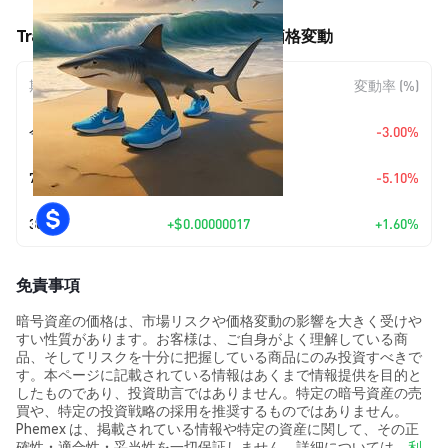
Tralalero Tralala (TRALALERO) の価格変動
期間
金額変動
変動率 (%)
今日
$-0.00000034
-3.00%
7日
$-0.00000058
-5.10%
30日
+
$0.00000017
+1.60%
免責事項
暗号資産の価格は、市場リスクや価格変動の影響を大きく受けや
すい性質があります。お客様は、ご自身がよく理解している商
品、そしてリスクを十分に把握している商品にのみ投資すべきで
す。本ページに記載されている情報はあくまで情報提供を目的と
したものであり、投資助言ではありません。特定の暗号資産の売
買や、特定の投資戦略の採用を推奨するものではありません。
Phemex は、掲載されている情報や特定の資産に関して、その正
確性・適合性・妥当性を一切保証しません。詳細については、
利