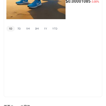
$0.00001085
-3.00%
1D
7D
1M
3M
1Y
YTD