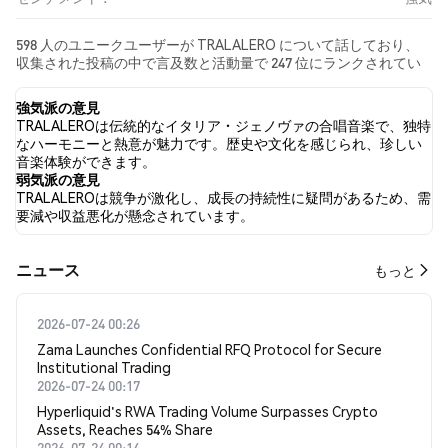
598 人のユニークユーザーが TRALALERO について話しており、
収集された投稿の中で言及数と活動量で 247 位にランクされてい
ます。 過去24時間で、すべてのソーシャルメディアにおける
TRALALERO への感情は 強気 でした。 最後に、TRALALERO に関
強気派の意見
するニュース記事が 0 件公開されました。 Twitterでは、17.95%
TRALALEROは伝統的なイタリア・ジェノヴァの合唱音楽で、独特
のツイートが強気の感情を示し、12.82% のツイートが弱気の感情
なハーモニーと熱意が魅力です。歴史や文化を感じられ、珍しい
を示しました。 69.23% のツイートは TRALALERO に対して中立的
音楽体験ができます。
でした。 これらの感情分析は 39 件のツイートに基づいています。
弱気派の意見
TRALALEROは競争が激化し、成長の持続性に疑問があるため、需
要減や収益悪化が懸念されています。
​​ニュース​​
もっと
2026-07-24 00:26
Zama Launches Confidential RFQ Protocol for Secure
Institutional Trading
2026-07-24 00:17
Hyperliquid's RWA Trading Volume Surpasses Crypto
Assets, Reaches 54% Share
2026-07-24 00:14