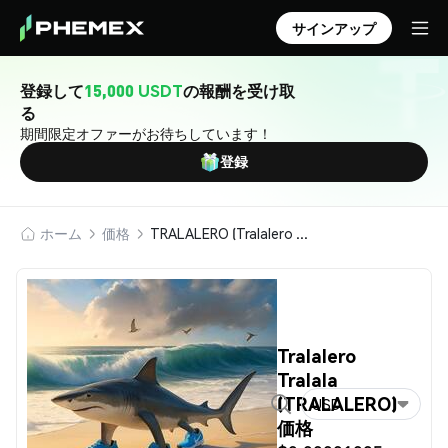
サインアップ
登録して
15,000 USDT
の報酬を受け取
る
期間限定オファーがお待ちしています！
登録
ホーム
価格
TRALALERO (Tralalero Tralala)
Tralalero
Tralala
(TRALALERO)
USD
価格