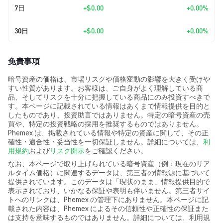
7日
+
$0.00
+0.00%
30日
+
$0.00
+0.00%
免責事項
暗号資産の価格は、市場リスクや価格変動の影響を大きく受けや
すい性質があります。お客様は、ご自身がよく理解している商
品、そしてリスクを十分に把握している商品にのみ投資すべきで
す。本ページに記載されている情報はあくまで情報提供を目的と
したものであり、投資助言ではありません。特定の暗号資産の売
買や、特定の投資戦略の採用を推奨するものではありません。
Phemex は、掲載されている情報や特定の資産に関して、その正
確性・適合性・妥当性を一切保証しません。詳細については、
利
用規約
および
リスク開示
をご確認ください。
なお、本ページで取り上げられている暗号資産（例：現在のリア
ルタイム価格）に関連するデータは、第三者の情報源に基づいて
提供されています。このデータは「現状のまま」情報提供目的で
表示されており、いかなる保証や表明も伴いません。第三者サイ
トへのリンクは、Phemex の管理下にありません。本ページに記
載された内容は、Phemex によるその信頼性や正確性の保証また
は支持を意味するものではありません。詳細については、利用規