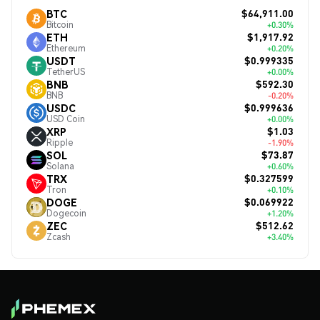
$64,911.00
BTC
Bitcoin
+0.30%
$1,917.92
ETH
Ethereum
+0.20%
$0.999335
USDT
TetherUS
+0.00%
$592.30
BNB
BNB
-0.20%
$0.999636
USDC
USD Coin
+0.00%
$1.03
XRP
Ripple
-1.90%
$73.87
SOL
Solana
+0.60%
$0.327599
TRX
Tron
+0.10%
$0.069922
DOGE
Dogecoin
+1.20%
$512.62
ZEC
Zcash
+3.40%