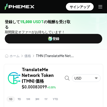
サインアップ
登録して
15,000 USDT
の報酬を受け取
る
期間限定オファーがお待ちしています！
登録
ホーム
価格
TMN (TranslateMe Network Token)
TranslateMe
Network Token
USD
(TMN) 価格
$0.00083099
+0.00%
1D
7D
1M
3M
1Y
YTD