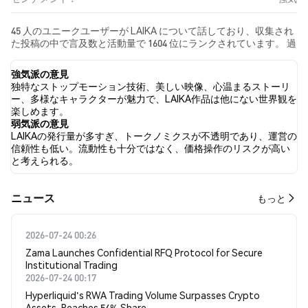
45 人のユニークユーザーが LAIKA について話しており、収集され
た投稿の中で言及数と活動量で 1604 位にランクされています。 過
去24時間で、すべてのソーシャルメディアにおける LAIKA への感
情は 強気 でした。 最後に、LAIKA に関するニュース記事が 0 件公
強気派の意見
開されました。 Twitterでは、11.54% のツイートが強気の感情を
独特なストップモーション技術、美しい映像、心温まるストーリ
示し、3.08% のツイートが弱気の感情を示しました。 85.38% のツ
ー、多様なキャラクターが魅力で、LAIKA作品は他にない世界観を
イートは LAIKA に対して中立的でした。 これらの感情分析は 130
楽しめます。
件のツイートに基づいています。
弱気派の意見
LAIKAの発行量が多すぎ、トークノミクスが不透明であり、運営の
信頼性も低い。流動性も十分ではなく、価格操作のリスクが高い
と考えられる。
​​ニュース​​
もっと
2026-07-24 00:26
Zama Launches Confidential RFQ Protocol for Secure
Institutional Trading
2026-07-24 00:17
Hyperliquid's RWA Trading Volume Surpasses Crypto
Assets, Reaches 54% Share