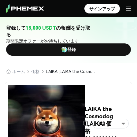
サインアップ
登録して
15,000 USDT
の報酬を受け取
る
期間限定オファーがお待ちしています！
登録
ホーム
価格
LAIKA (LAIKA the Cosmodog)
LAIKA the
Cosmodog
(LAIKA) 価
USD
格