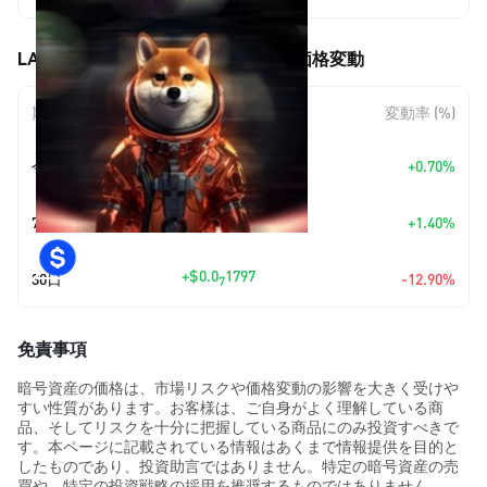
LAIKA the Cosmodog (LAIKA) の価格変動
期間
金額変動
変動率 (%)
+
$0.0
8436
今日
+0.70%
9
+
$0.0
1675
7日
+1.40%
8
+
$0.0
1797
30日
-12.90%
7
免責事項
暗号資産の価格は、市場リスクや価格変動の影響を大きく受けや
すい性質があります。お客様は、ご自身がよく理解している商
品、そしてリスクを十分に把握している商品にのみ投資すべきで
す。本ページに記載されている情報はあくまで情報提供を目的と
したものであり、投資助言ではありません。特定の暗号資産の売
買や、特定の投資戦略の採用を推奨するものではありません。