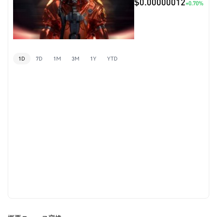
$0.00000012
+0.70%
1D
7D
1M
3M
1Y
YTD