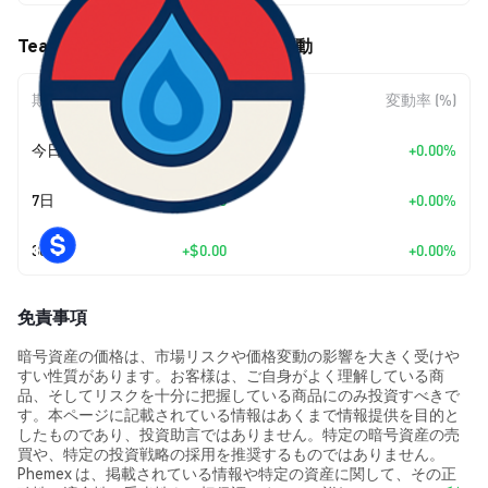
Team Mysten (MYSTEN) の価格変動
期間
金額変動
変動率 (%)
今日
+
$0.00
+0.00%
7日
+
$0.00
+0.00%
30日
+
$0.00
+0.00%
免責事項
暗号資産の価格は、市場リスクや価格変動の影響を大きく受けや
すい性質があります。お客様は、ご自身がよく理解している商
品、そしてリスクを十分に把握している商品にのみ投資すべきで
す。本ページに記載されている情報はあくまで情報提供を目的と
したものであり、投資助言ではありません。特定の暗号資産の売
買や、特定の投資戦略の採用を推奨するものではありません。
Phemex は、掲載されている情報や特定の資産に関して、その正