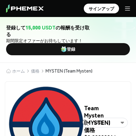
サインアップ
登録して
15,000 USDT
の報酬を受け取
る
期間限定オファーがお待ちしています！
登録
ホーム
価格
MYSTEN (Team Mysten)
Team
Mysten
(MYSTEN)
USD
価格