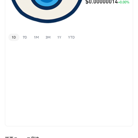
$0.00000014
+0.00%
1D
7D
1M
3M
1Y
YTD