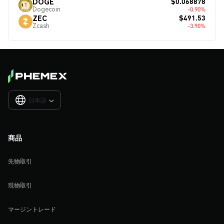
$0.068878
DOGE
Dogecoin
-0.90%
$491.53
ZEC
Zcash
-3.90%
日本語

商品
先物取引
現物取引
マージントレード