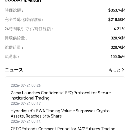
時価総額
$353.74M
完全希薄化時価総額
$218.50M
24時間取引です/時価総額
4.21 %
循環供給量
320.90M
総供給量
320.90M
流通率
100.06%
​​ニュース​​
もっと
2026-07-24 00:26
Zama Launches Confidential RFQ Protocol for Secure
Institutional Trading
2026-07-24 00:17
Hyperliquid's RWA Trading Volume Surpasses Crypto
Assets, Reaches 54% Share
2026-07-24 00:14
CFTC Extends Comment Period for 24/7 Futures Trading