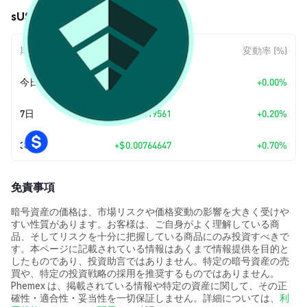
sUSDai (SUSDAI) の価格変動
期間
金額変動
変動率 (%)
今日
+
$0.00
+0.00%
7日
+
$0.00219561
+0.20%
30日
+
$0.00764647
+0.70%
免責事項
暗号資産の価格は、市場リスクや価格変動の影響を大きく受けや
すい性質があります。お客様は、ご自身がよく理解している商
品、そしてリスクを十分に把握している商品にのみ投資すべきで
す。本ページに記載されている情報はあくまで情報提供を目的と
したものであり、投資助言ではありません。特定の暗号資産の売
買や、特定の投資戦略の採用を推奨するものではありません。
Phemex は、掲載されている情報や特定の資産に関して、その正
確性・適合性・妥当性を一切保証しません。詳細については、
利