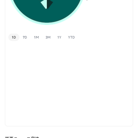
1D
7D
1M
3M
1Y
YTD