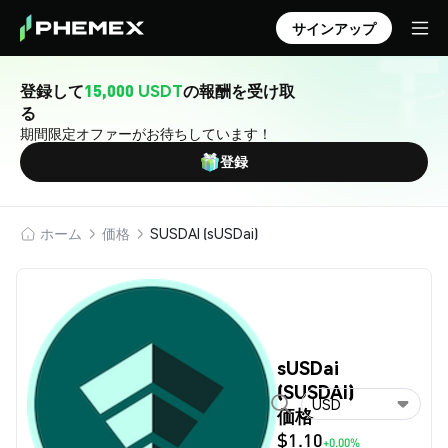
サインアップ
登録して
15,000 USDT
の報酬を受け取
る
期間限定オファーがお待ちしています！
登録
ホーム
価格
SUSDAI (sUSDai)
sUSDai
(SUSDAI)
USD
価格
$1.10
+0.00%