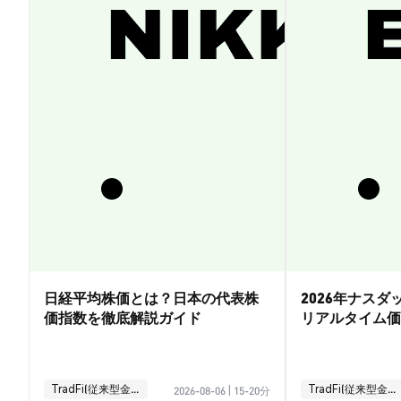
日経平均株価とは？日本の代表株
2026年ナス
価指数を徹底解説ガイド
リアルタイム価
引ガイド
TradFi(従来型金融)
TradFi(従来型金融)
2026-08-06
|
15-20分