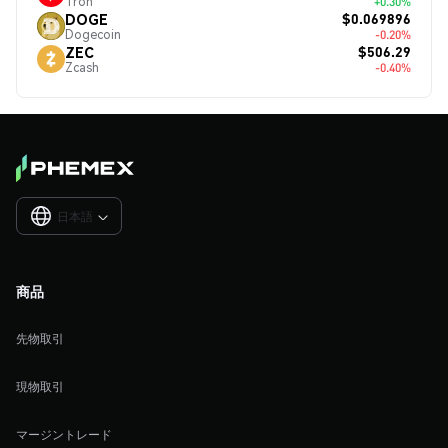
Tron
+0.30%
$0.069896
DOGE
Dogecoin
-0.20%
$506.29
ZEC
Zcash
-0.40%
日本語

商品
先物取引
現物取引
マージントレード