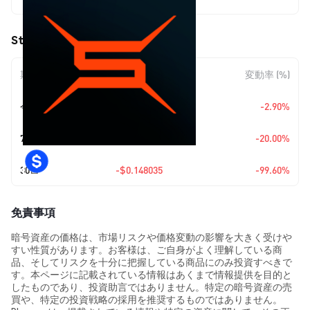
$0.00059452
StarHeroes (STAR) の価格変動
期間
金額変動
変動率 (%)
今日
$-0.00001776
-2.90%
7日
$-0.00014863
-20.00%
30日
-$0.148035
-99.60%
免責事項
暗号資産の価格は、市場リスクや価格変動の影響を大きく受けや
すい性質があります。お客様は、ご自身がよく理解している商
品、そしてリスクを十分に把握している商品にのみ投資すべきで
す。本ページに記載されている情報はあくまで情報提供を目的と
したものであり、投資助言ではありません。特定の暗号資産の売
買や、特定の投資戦略の採用を推奨するものではありません。