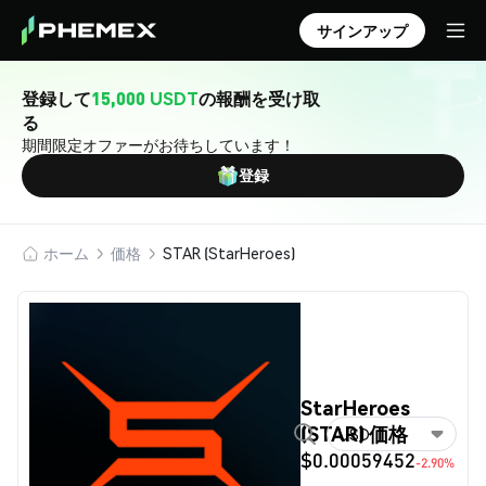
サインアップ
登録して
15,000 USDT
の報酬を受け取
る
期間限定オファーがお待ちしています！
登録
ホーム
価格
STAR (StarHeroes)
StarHeroes
(STAR) 価格
USD
$0.00059452
-2.90%