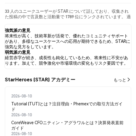
33 人のユニークユーザーが STAR について話しており、収集され
た投稿の中で言及数と活動量で 1789 位にランクされています。 過
去24時間で、すべてのソーシャルメディアにおける STAR への感
情は 強気 でした。 最後に、STAR に関するニュース記事が 0 件公
強気派の意見
開されました。 Twitterでは、22.22% のツイートが強気の感情を
将来性が高く、技術革新が活発で、優れたコミュニティサポート
示し、3.70% のツイートが弱気の感情を示しました。 74.07% のツ
があり、多様なユースケースへの応用が期待できるため、STARに
イートは STAR に対して中立的でした。 これらの感情分析は 27 件
強気な見方をしています。
のツイートに基づいています。
弱気派の意見
経営赤字が続き、成長性も鈍化しているため、将来性に不安があ
ります。加えて、競争激化や市場環境の変化もリスク要因です。
StarHeroes (STAR) アカデミー
もっと
2026-08-10
Tutorial (TUT)とは？注目理由・Phemexでの取引方法ガイ
ド
2026-08-10
CoreWeave CFOニティン・アグラワルとは？決算発表直前
ガイド
2026-08-10