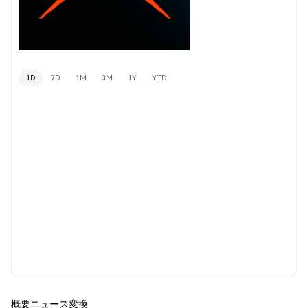
1D
7D
1M
3M
1Y
YTD
概要
ニュース
変換