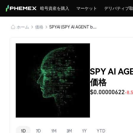
暗号資産を購入
マーケット
デリバティブ
ホーム
価格
SPYAI (SPY AI AGENT by Virtuals)
SPY AI AGE
価格
$0.00000622
-8.
1D
7D
1M
3M
1Y
YTD