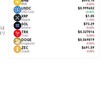
$593.10
BNB
BNB
-0.60%
$0.999452
USDC
USD Coin
+0.00%
$1.05
XRP
Ripple
-1.10%
$73.29
SOL
量は
Solana
-0.60%
$0.327016
TRX
はリ
Tron
-0.50%
$0.069019
DOGE
Dogecoin
-0.90%
$491.59
ZEC
Zcash
-3.90%