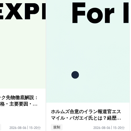
ダック先物徹底解説：
格・主要要因・取
ホルムズ合意のイラン報道官エス
マイル・バガエイ氏とは？経歴ガ
イド
規制
2026-08-06
|
15-20分
2026-08-06
|
15-20分