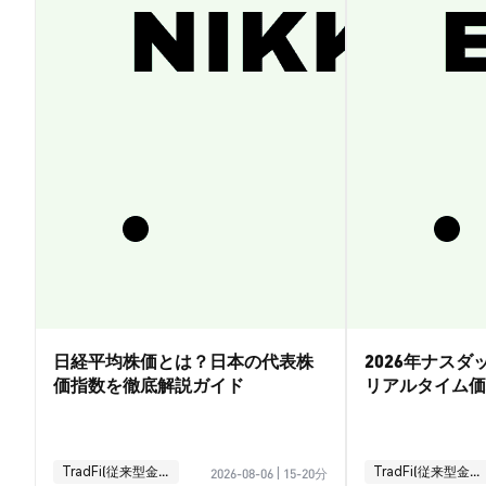
日経平均株価とは？日本の代表株
2026年ナス
価指数を徹底解説ガイド
リアルタイム価
引ガイド
TradFi(従来型金融)
TradFi(従来型金融)
2026-08-06
|
15-20分