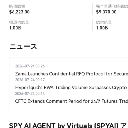
時価総額
完全希薄化時価総
$6,223.00
$9,370.00
循環供給量
総供給量
1.00B
1.00B
​​ニュース​​
2026-07-24 00:26
Zama Launches Confidential RFQ Protocol for Secure 
2026-07-24 00:17
Hyperliquid's RWA Trading Volume Surpasses Crypto
2026-07-24 00:14
CFTC Extends Comment Period for 24/7 Futures Trad
SPY AI AGENT by Virtuals (SPYA