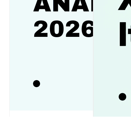
SanDisk（SNDK）株価予想2026-
2030｜反発か下落か徹底ガイド