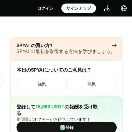
ログイン
サインアップ
SPYAI の買い方?
SPYAI の最初を取得する方法を学びましょう。
本日のSPYAIについてのご意見は？
強気
弱気
登録して
15,000 USDT
の報酬を受け取
る
期間限定オファーがお待ちしています！
登録