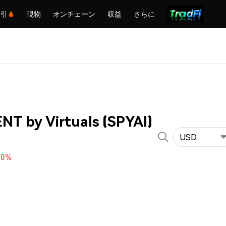
取引
現物
オンチェーン
収益
さらに
NT by Virtuals (SPYAI)
USD
50%