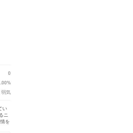
0
0.00%
弱気
てい
するニ
感情を
す。