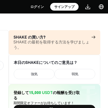
ログイン
サインアップ
SHAKE の買い方?
SHAKE の最初を取得する方法を学びましょ
う。
本日のSHAKEについてのご意見は？
強気
弱気
登録して
15,000 USDT
の報酬を受け取
る
期間限定オファーがお待ちしています！