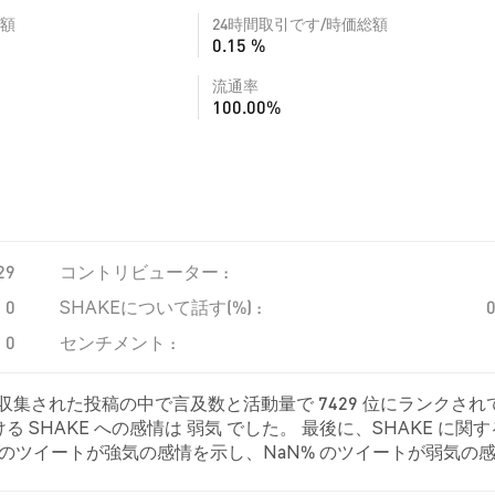
額
24時間取引です/時価総額
0.15 %
流通率
100.00%
29
コントリビューター :
0
SHAKEについて話す(%) :
0
センチメント :
、収集された投稿の中で言及数と活動量で 7429 位にランクされ
SHAKE への感情は 弱気 でした。 最後に、SHAKE に関
aN% のツイートが強気の感情を示し、NaN% のツイートが弱気の
中立的でした。 これらの感情分析は 0 件のツイートに基づいていま