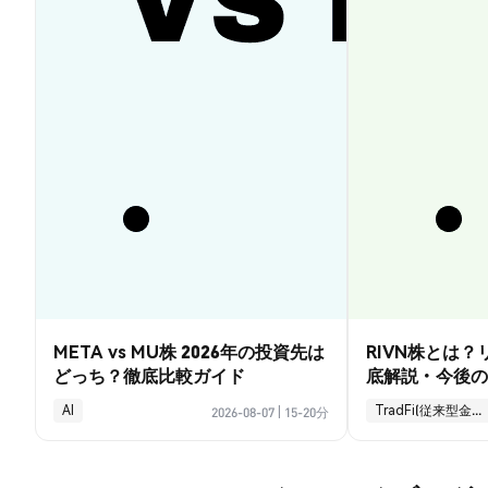
META vs MU株 2026年の投資先は
RIVN株とは
どっち？徹底比較ガイド
底解説・今後の
AI
TradFi(従来型金融)
2026-08-07
|
15-20分