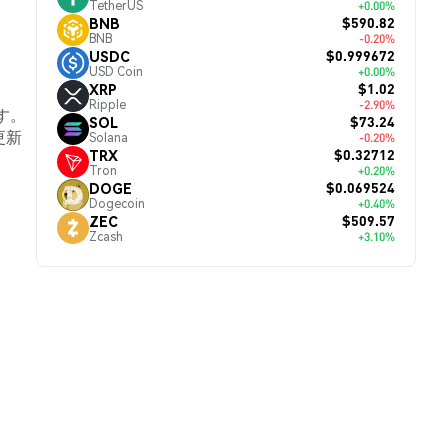
TetherUS
+0.00%
$590.82
BNB
BNB
-0.20%
$0.999672
USDC
USD Coin
+0.00%
$1.02
XRP
Ripple
-2.90%
です。
$73.24
SOL
更新
Solana
-0.20%
$0.32712
TRX
Tron
+0.20%
$0.069524
DOGE
Dogecoin
+0.40%
$509.57
ZEC
Zcash
+3.10%