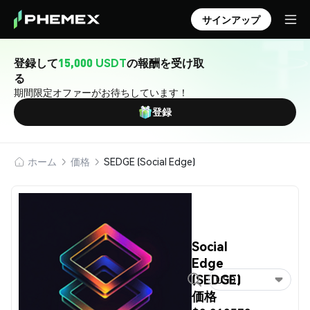
サインアップ
登録して
15,000 USDT
の報酬を受け取
る
期間限定オファーがお待ちしています！
登録
ホーム
価格
SEDGE (Social Edge)
Social
Edge
(SEDGE)
USD
価格