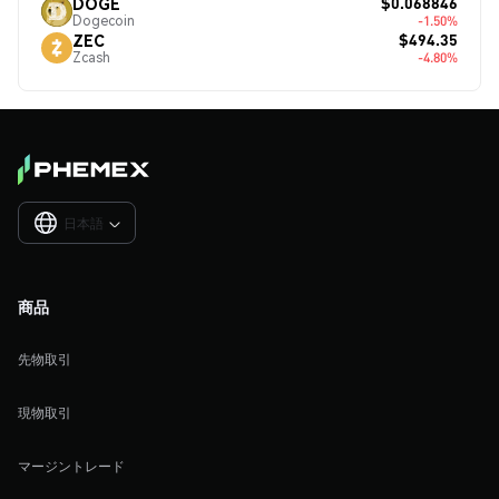
$0.068846
DOGE
Dogecoin
-1.50%
$494.35
ZEC
Zcash
-4.80%
日本語

商品
先物取引
現物取引
マージントレード