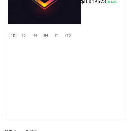
$0.019573
+0.14%
1D
7D
1M
3M
1Y
YTD