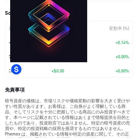
Social Edge (SEDGE) の価格変動
期間
金額変動
変動率 (%)
今日
+
$0.00002827
+0.14%
7日
+
$0.00
+0.00%
30日
+
$0.00
+0.00%
免責事項
暗号資産の価格は、市場リスクや価格変動の影響を大きく受けや
すい性質があります。お客様は、ご自身がよく理解している商
品、そしてリスクを十分に把握している商品にのみ投資すべきで
す。本ページに記載されている情報はあくまで情報提供を目的と
したものであり、投資助言ではありません。特定の暗号資産の売
買や、特定の投資戦略の採用を推奨するものではありません。
Phemex は、掲載されている情報や特定の資産に関して、その正