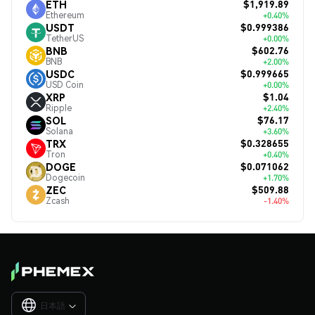
$1,919.89
ETH
Ethereum
+0.40%
$0.999386
USDT
TetherUS
+0.00%
$602.76
BNB
BNB
+2.00%
$0.999665
USDC
USD Coin
+0.00%
$1.04
XRP
Ripple
+2.40%
$76.17
SOL
Solana
+3.60%
$0.328655
TRX
Tron
+0.40%
$0.071062
DOGE
Dogecoin
+1.70%
$509.88
ZEC
Zcash
-1.40%
日本語
