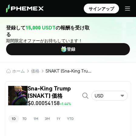
サインアップ
登録して
15,000 USDT
の報酬を受け取
る
期間限定オファーがお待ちしています！
登録
ホーム
価格
SNAKT (Sna-King Trump)
Sna-King Trump
(SNAKT) 価格
USD
$0.00054158
+1.44%
1D
7D
1M
3M
1Y
YTD