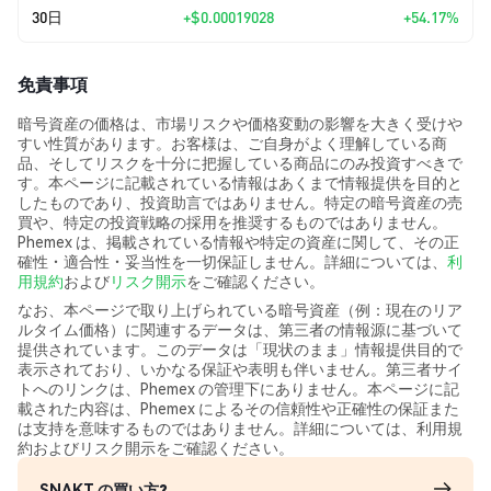
30日
+
$0.00019028
+54.17%
免責事項
暗号資産の価格は、市場リスクや価格変動の影響を大きく受けや
すい性質があります。お客様は、ご自身がよく理解している商
品、そしてリスクを十分に把握している商品にのみ投資すべきで
す。本ページに記載されている情報はあくまで情報提供を目的と
したものであり、投資助言ではありません。特定の暗号資産の売
買や、特定の投資戦略の採用を推奨するものではありません。
Phemex は、掲載されている情報や特定の資産に関して、その正
確性・適合性・妥当性を一切保証しません。詳細については、
利
用規約
および
リスク開示
をご確認ください。
なお、本ページで取り上げられている暗号資産（例：現在のリア
ルタイム価格）に関連するデータは、第三者の情報源に基づいて
提供されています。このデータは「現状のまま」情報提供目的で
表示されており、いかなる保証や表明も伴いません。第三者サイ
トへのリンクは、Phemex の管理下にありません。本ページに記
載された内容は、Phemex によるその信頼性や正確性の保証また
は支持を意味するものではありません。詳細については、利用規
約およびリスク開示をご確認ください。
SNAKT の買い方?