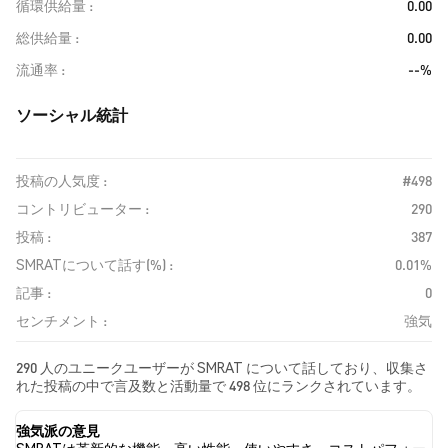
循環供給量
0.00
総供給量
0.00
流通率
--%
ソーシャル統計
投稿の人気度 :
#498
コントリビューター :
290
投稿 :
387
SMRATについて話す(%) :
0.01%
記事 :
0
センチメント :
強気
290 人のユニークユーザーが SMRAT について話しており、収集さ
れた投稿の中で言及数と活動量で 498 位にランクされています。
過去24時間で、すべてのソーシャルメディアにおける SMRAT への
感情は 強気 でした。 最後に、SMRAT に関するニュース記事が 0
強気派の意見
件公開されました。 Twitterでは、3.82% のツイートが強気の感情
SMRATは革新的な機能、高い性能、使いやすさ、コストパフォー