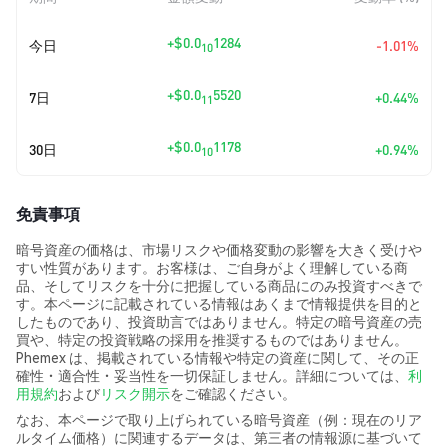
+
$0.0
1284
今日
-1.01%
10
+
$0.0
5520
7日
+0.44%
11
+
$0.0
1178
30日
+0.94%
10
免責事項
暗号資産の価格は、市場リスクや価格変動の影響を大きく受けや
すい性質があります。お客様は、ご自身がよく理解している商
品、そしてリスクを十分に把握している商品にのみ投資すべきで
す。本ページに記載されている情報はあくまで情報提供を目的と
したものであり、投資助言ではありません。特定の暗号資産の売
買や、特定の投資戦略の採用を推奨するものではありません。
Phemex は、掲載されている情報や特定の資産に関して、その正
確性・適合性・妥当性を一切保証しません。詳細については、
利
用規約
および
リスク開示
をご確認ください。
なお、本ページで取り上げられている暗号資産（例：現在のリア
ルタイム価格）に関連するデータは、第三者の情報源に基づいて