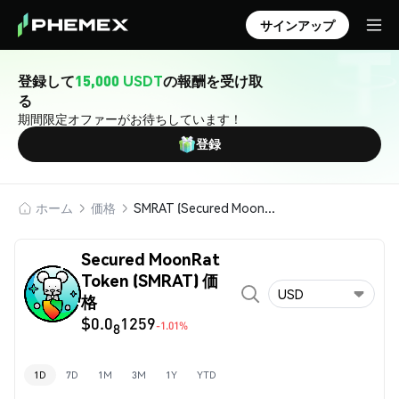
サインアップ
登録して
15,000 USDT
の報酬を受け取
る
期間限定オファーがお待ちしています！
登録
ホーム
価格
SMRAT (Secured MoonRat Token)
Secured MoonRat
Token (SMRAT) 価
USD
格
$0.0
1259
-1.01%
8
1D
7D
1M
3M
1Y
YTD