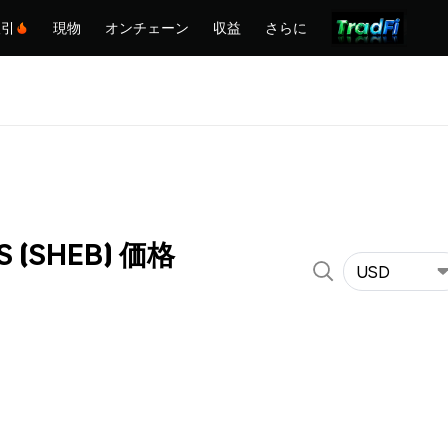
取引
現物
オンチェーン
収益
さらに
S (SHEB) 価格
USD