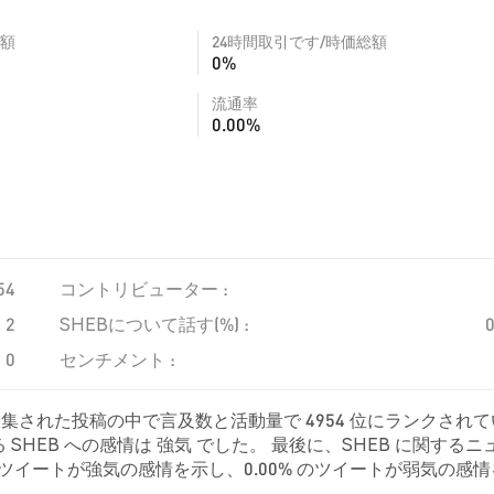
額
24時間取引です/時価総額
0%
流通率
0.00%
54
コントリビューター :
2
SHEBについて話す(%) :
0
センチメント :
収集された投稿の中で言及数と活動量で 4954 位にランクされ
HEB への感情は 強気 でした。 最後に、SHEB に関するニ
0% のツイートが強気の感情を示し、0.00% のツイートが弱気の感
的でした。 これらの感情分析は 1 件のツイートに基づいています。