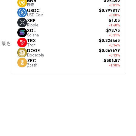
$594.40
BNB
BNB
-0.81%
$0.999817
USDC
USD Coin
-0.00%
$1.05
XRP
Ripple
-1.60%
$73.75
SOL
Solana
-0.31%
$0.326465
TRX
、最も
Tron
-0.14%
$0.069679
DOGE
Dogecoin
-0.13%
$506.87
ZEC
Zcash
-1.90%