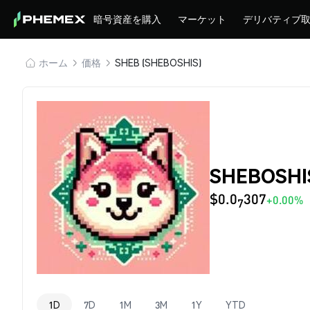
暗号資産を購入
マーケット
デリバティブ
ホーム
価格
SHEB (SHEBOSHIS)
SHEBOSHI
$0.0
307
+0.00%
7
1D
7D
1M
3M
1Y
YTD