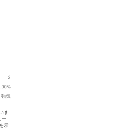
2
0.00%
強気
ていま
ュー
情を示