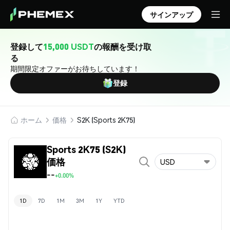
サインアップ
登録して
15,000 USDT
の報酬を受け取
る
期間限定オファーがお待ちしています！
登録
ホーム
価格
S2K (Sports 2K75)
Sports 2K75 (S2K)
価格
USD
--
+0.00%
1D
7D
1M
3M
1Y
YTD