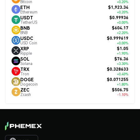
Bitcoin
+0.20%
$1,923.34
ETH
Ethereum
+0.20%
$0.99936
USDT
TetherUS
+0.00%
$604.17
BNB
BNB
+2.20%
$0.999619
USDC
USD Coin
+0.00%
$1.05
XRP
Ripple
+1.90%
$76.36
SOL
Solana
+3.30%
$0.328633
TRX
Tron
+0.40%
$0.071255
DOGE
Dogecoin
+1.80%
$506.75
ZEC
Zcash
-1.10%