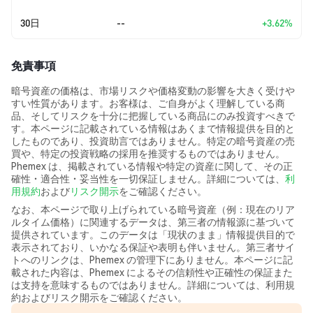
30日
--
+3.62%
免責事項
暗号資産の価格は、市場リスクや価格変動の影響を大きく受けや
すい性質があります。お客様は、ご自身がよく理解している商
品、そしてリスクを十分に把握している商品にのみ投資すべきで
す。本ページに記載されている情報はあくまで情報提供を目的と
したものであり、投資助言ではありません。特定の暗号資産の売
買や、特定の投資戦略の採用を推奨するものではありません。
Phemex は、掲載されている情報や特定の資産に関して、その正
確性・適合性・妥当性を一切保証しません。詳細については、
利
用規約
および
リスク開示
をご確認ください。
なお、本ページで取り上げられている暗号資産（例：現在のリア
ルタイム価格）に関連するデータは、第三者の情報源に基づいて
提供されています。このデータは「現状のまま」情報提供目的で
表示されており、いかなる保証や表明も伴いません。第三者サイ
トへのリンクは、Phemex の管理下にありません。本ページに記
載された内容は、Phemex によるその信頼性や正確性の保証また
は支持を意味するものではありません。詳細については、利用規
約およびリスク開示をご確認ください。