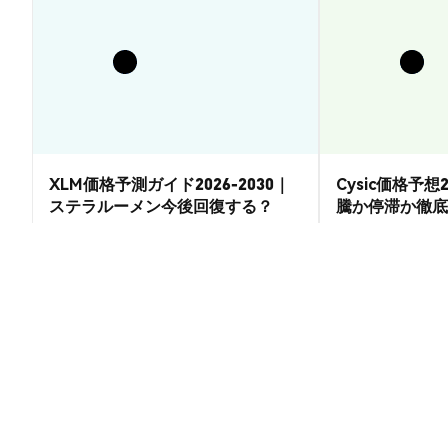
XLM価格予測ガイド2026-2030｜
Cysic価格予想2
ステラルーメン今後回復する？
騰か停滞か徹底
市場洞察
市場洞察
2026-08-07
|
15-20分
$RWA ($RWA) の換算レート
1 $RWA to