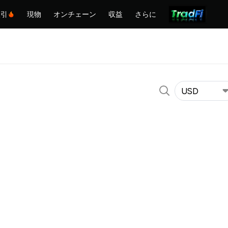
取引
現物
オンチェーン
収益
さらに
USD