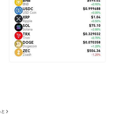
$595.02
BNB
BNB
+0.90%
$0.999688
USDC
USD Coin
+0.00%
$1.04
XRP
Ripple
+0.50%
$75.10
SOL
Solana
+2.00%
$0.329032
TRX
Tron
+0.70%
$0.070358
DOGE
Dogecoin
+1.20%
$504.36
ZEC
Zcash
-1.20%
っと