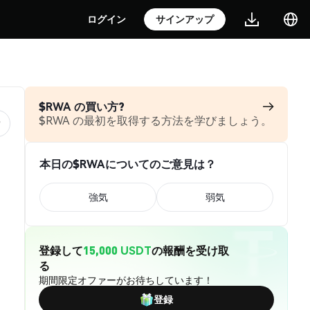
ログイン
サインアップ
$RWA の買い方?
$RWA の最初を取得する方法を学びましょう。
本日の$RWAについてのご意見は？
強気
弱気
登録して
15,000 USDT
の報酬を受け取
る
期間限定オファーがお待ちしています！
登録