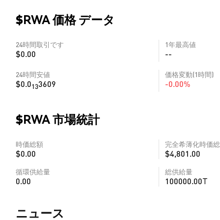
$RWA 価格 データ
24時間取引です
1年最高値
$0.00
--
24時間安値
価格変動(1時間)
$0.0
3609
-0.00%
13
$RWA 市場統計
時価総額
完全希薄化時価総
$0.00
$4,801.00
循環供給量
総供給量
0.00
100000.00T
​​ニュース​​