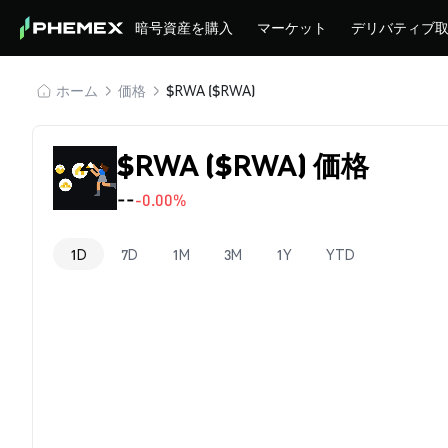
暗号資産を購入
マーケット
デリバティブ
ホーム
価格
$RWA ($RWA)
$RWA ($RWA) 価格
--
-0.00%
1D
7D
1M
3M
1Y
YTD