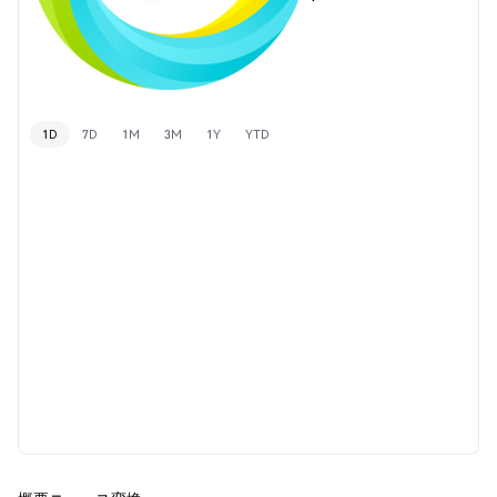
1D
7D
1M
3M
1Y
YTD