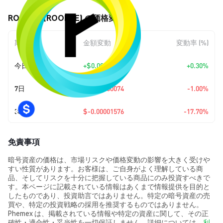
ROOBEE (ROOBEE) の価格変動
期間
金額変動
変動率 (%)
今日
+
$0.00000022
+0.30%
7日
$-0.00000074
-1.00%
30日
$-0.00001576
-17.70%
免責事項
暗号資産の価格は、市場リスクや価格変動の影響を大きく受けや
すい性質があります。お客様は、ご自身がよく理解している商
品、そしてリスクを十分に把握している商品にのみ投資すべきで
す。本ページに記載されている情報はあくまで情報提供を目的と
したものであり、投資助言ではありません。特定の暗号資産の売
買や、特定の投資戦略の採用を推奨するものではありません。
Phemex は、掲載されている情報や特定の資産に関して、その正
確性・適合性・妥当性を一切保証しません。詳細については、
利