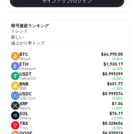
サインアップ/ログイン
暗号資産ランキング
トレンド
新しい
値上がり率トップ
$64,990.00
BTC
Bitcoin
+0.20%
$1,920.17
ETH
Ethereum
+0.10%
$0.999299
USDT
TetherUS
+0.00%
$601.77
BNB
BNB
+1.50%
$0.999574
USDC
USD Coin
+0.00%
$1.04
XRP
Ripple
+1.80%
$76.17
SOL
Solana
+3.10%
$0.328654
TRX
Tron
+0.50%
$0.070929
DOGE