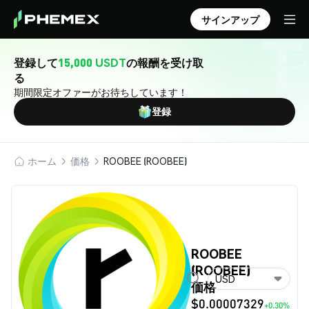
サインアップ
登録して
15,000 USDT
の報酬を受け取
る
期間限定オファーがお待ちしています！
登録
ホーム
価格
ROOBEE (ROOBEE)
ROOBEE
(ROOBEE)
USD
価格
$0.00007329
+0.30%