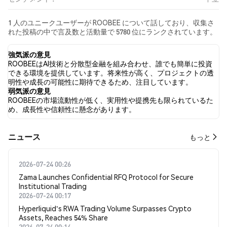
1 人のユニークユーザーが ROOBEE について話しており、収集さ
れた投稿の中で言及数と活動量で 5780 位にランクされています。
過去24時間で、すべてのソーシャルメディアにおける ROOBEE へ
の感情は 中立 でした。 最後に、ROOBEE に関するニュース記事
強気派の意見
が 0 件公開されました。 Twitterでは、0.00% のツイートが強気の
ROOBEEはAI技術と分散型金融を組み合わせ、誰でも簡単に投資
感情を示し、0.00% のツイートが弱気の感情を示しました。
できる環境を提供しています。将来性が高く、プロジェクトの透
100.00% のツイートは ROOBEE に対して中立的でした。 これらの
明性や成長の可能性に期待できるため、注目しています。
感情分析は 1 件のツイートに基づいています。
弱気派の意見
ROOBEEの市場流動性が低く、実用性や提携先も限られているた
め、成長性や信頼性に懸念があります。
​​ニュース​​
もっと
2026-07-24 00:26
Zama Launches Confidential RFQ Protocol for Secure
Institutional Trading
2026-07-24 00:17
Hyperliquid's RWA Trading Volume Surpasses Crypto
Assets, Reaches 54% Share
2026-07-24 00:14