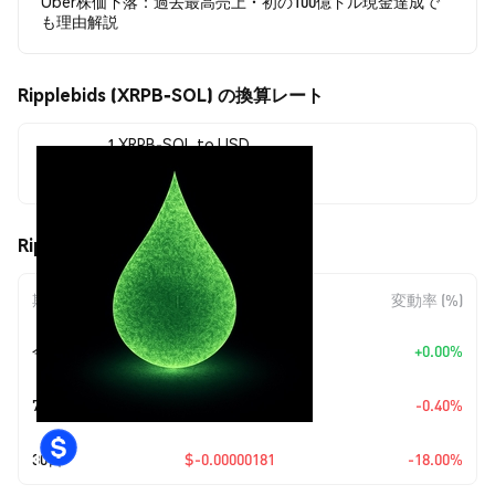
Uber株価下落：過去最高売上・初の100億ドル現金達成で
も理由解説
Ripplebids (XRPB-SOL) の換算レート
1 XRPB-SOL to USD
$0.00000825
Ripplebids (XRPB-SOL) の価格変動
期間
金額変動
変動率 (%)
今日
+
$0.00
+0.00%
+
$0.0
3313
7日
-0.40%
7
30日
$-0.00000181
-18.00%