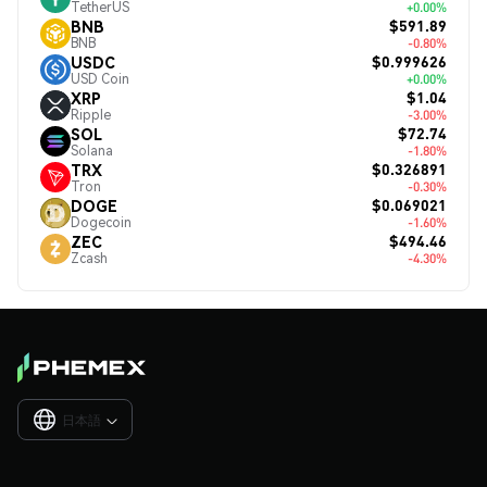
TetherUS
+0.00%
$591.89
BNB
BNB
-0.80%
$0.999626
USDC
USD Coin
+0.00%
$1.04
XRP
Ripple
-3.00%
$72.74
SOL
Solana
-1.80%
$0.326891
TRX
Tron
-0.30%
$0.069021
DOGE
Dogecoin
-1.60%
$494.46
ZEC
Zcash
-4.30%
日本語
