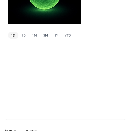
1D
7D
1M
3M
1Y
YTD