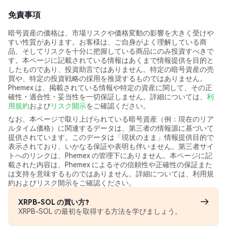
免責事項
暗号資産の価格は、市場リスクや価格変動の影響を大きく受けや
すい性質があります。お客様は、ご自身がよく理解している商
品、そしてリスクを十分に把握している商品にのみ投資すべきで
す。本ページに記載されている情報はあくまで情報提供を目的と
したものであり、投資助言ではありません。特定の暗号資産の売
買や、特定の投資戦略の採用を推奨するものではありません。
Phemex は、掲載されている情報や特定の資産に関して、その正
確性・適合性・妥当性を一切保証しません。詳細については、
利
用規約
および
リスク開示
をご確認ください。
なお、本ページで取り上げられている暗号資産（例：現在のリア
ルタイム価格）に関連するデータは、第三者の情報源に基づいて
提供されています。このデータは「現状のまま」情報提供目的で
表示されており、いかなる保証や表明も伴いません。第三者サイ
トへのリンクは、Phemex の管理下にありません。本ページに記
載された内容は、Phemex によるその信頼性や正確性の保証また
は支持を意味するものではありません。詳細については、利用規
約およびリスク開示をご確認ください。
XRPB-SOL の買い方?
XRPB-SOL の最初を取得する方法を学びましょう。