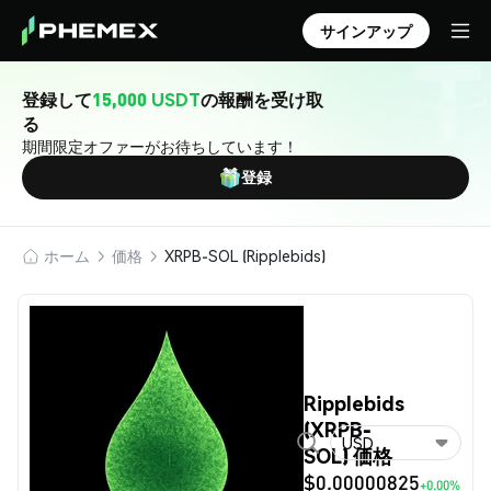
サインアップ
登録して
15,000 USDT
の報酬を受け取
る
期間限定オファーがお待ちしています！
登録
ホーム
価格
XRPB-SOL (Ripplebids)
Ripplebids
(XRPB-
USD
SOL) 価格
$0.00000825
+0.00%