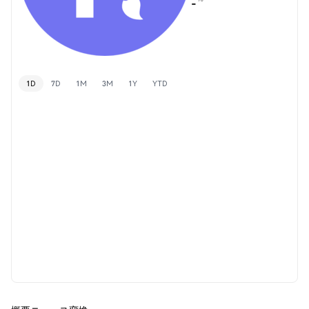
-
1D
7D
1M
3M
1Y
YTD