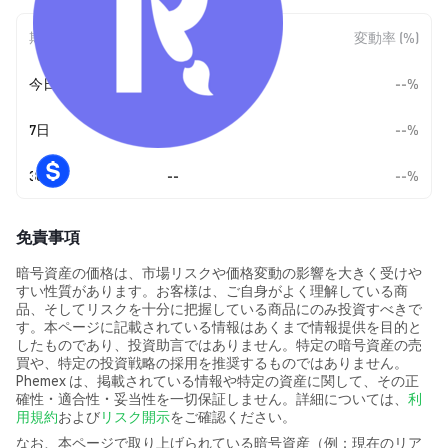
期間
金額変動
変動率 (%)
今日
--
--%
7日
--
--%
30日
--
--%
免責事項
暗号資産の価格は、市場リスクや価格変動の影響を大きく受けや
すい性質があります。お客様は、ご自身がよく理解している商
品、そしてリスクを十分に把握している商品にのみ投資すべきで
す。本ページに記載されている情報はあくまで情報提供を目的と
したものであり、投資助言ではありません。特定の暗号資産の売
買や、特定の投資戦略の採用を推奨するものではありません。
Phemex は、掲載されている情報や特定の資産に関して、その正
確性・適合性・妥当性を一切保証しません。詳細については、
利
用規約
および
リスク開示
をご確認ください。
なお、本ページで取り上げられている暗号資産（例：現在のリア