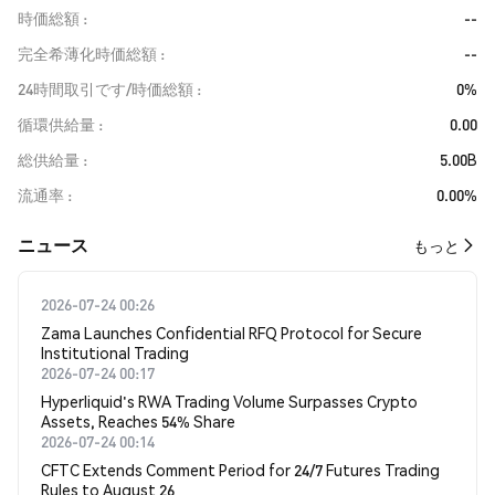
時価総額
--
完全希薄化時価総額
--
24時間取引です/時価総額
0%
循環供給量
0.00
総供給量
5.00B
流通率
0.00%
​​ニュース​​
もっと
2026-07-24 00:26
Zama Launches Confidential RFQ Protocol for Secure
Institutional Trading
2026-07-24 00:17
Hyperliquid's RWA Trading Volume Surpasses Crypto
Assets, Reaches 54% Share
2026-07-24 00:14
CFTC Extends Comment Period for 24/7 Futures Trading
Rules to August 26