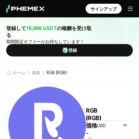
サインアップ
登録して
15,000 USDT
の報酬を受け取
る
期間限定オファーがお待ちしています！
登録
ホーム
価格
RGB (RGB)
RGB
(RGB)
価格
USD
-
--
%