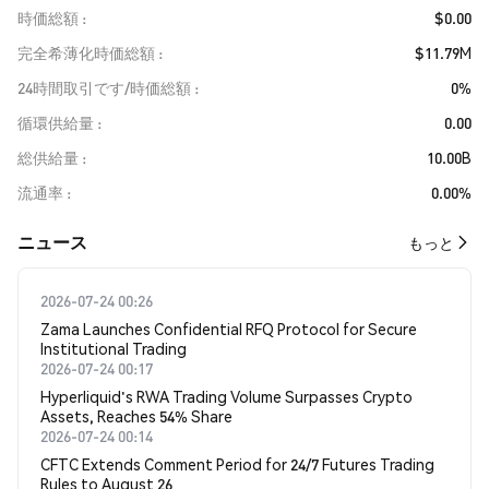
時価総額
$0.00
完全希薄化時価総額
$11.79M
24時間取引です/時価総額
0%
循環供給量
0.00
総供給量
10.00B
流通率
0.00%
​​ニュース​​
もっと
2026-07-24 00:26
Zama Launches Confidential RFQ Protocol for Secure
Institutional Trading
2026-07-24 00:17
Hyperliquid's RWA Trading Volume Surpasses Crypto
Assets, Reaches 54% Share
2026-07-24 00:14
CFTC Extends Comment Period for 24/7 Futures Trading
Rules to August 26