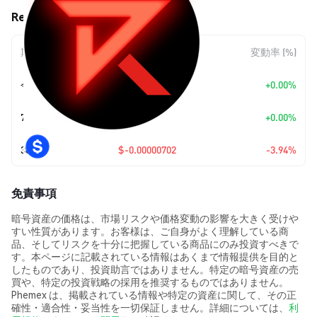
Redx (REDX) の価格変動
期間
金額変動
変動率 (%)
今日
+
$0.00
+0.00%
7日
+
$0.00
+0.00%
30日
$-0.00000702
-3.94%
免責事項
暗号資産の価格は、市場リスクや価格変動の影響を大きく受けや
すい性質があります。お客様は、ご自身がよく理解している商
品、そしてリスクを十分に把握している商品にのみ投資すべきで
す。本ページに記載されている情報はあくまで情報提供を目的と
したものであり、投資助言ではありません。特定の暗号資産の売
買や、特定の投資戦略の採用を推奨するものではありません。
Phemex は、掲載されている情報や特定の資産に関して、その正
確性・適合性・妥当性を一切保証しません。詳細については、
利