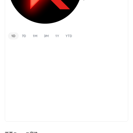
1D
7D
1M
3M
1Y
YTD