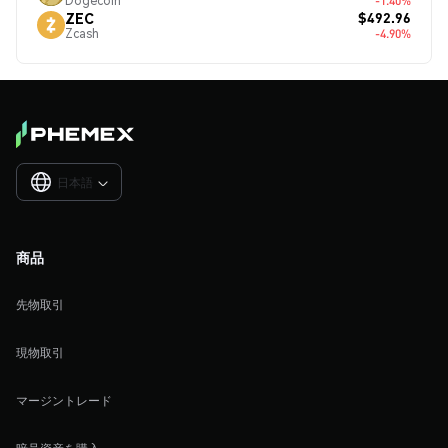
Dogecoin
-1.40%
$492.96
ZEC
Zcash
-4.90%
日本語

商品
先物取引
現物取引
マージントレード