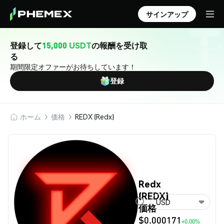
サインアップ
登録して
15,000 USDT
の報酬を受け取
る
期間限定オファーがお待ちしています！
登録
ホーム
価格
REDX (Redx)
Redx
(REDX)
USD
価格
$0.000171
+0.00%