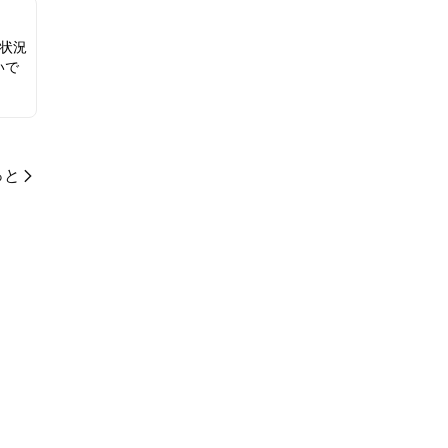
状況
いで
っと