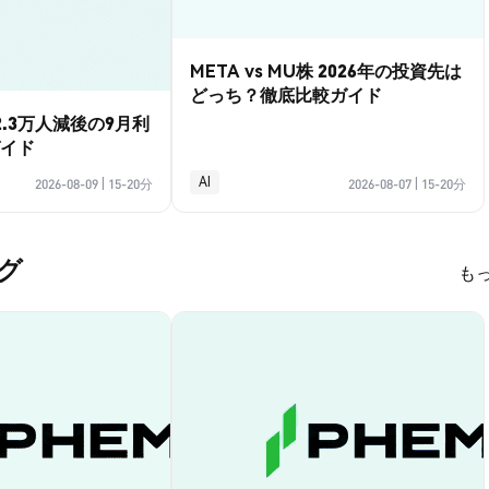
META vs MU株 2026年の投資先は
どっち？徹底比較ガイド
.3万人減後の9月利
イド
AI
2026-08-09
|
15-20分
2026-08-07
|
15-20分
ログ
も