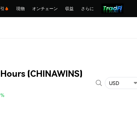
取引
現物
オンチェーン
収益
さらに
n Hours (CHINAWINS)
USD
0%