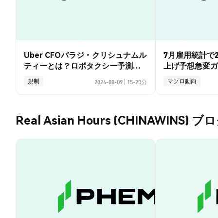
Uber CFOバラジ・クリシュナムル
7月雇用統計で2
ティーとは？ロボタクシー予測と
上げ予想急変ガ
賭けの全ガイド
規制
マクロ動向
2026-08-09
|
15-20分
Real Asian Hours (CHINAWINS) ブ