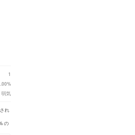
1
0.00%
弱気
クされ
% の
1 件