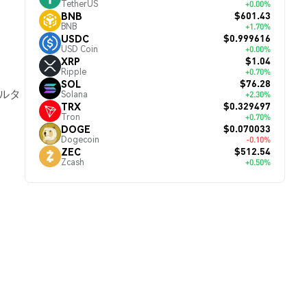
TetherUS
+0.00%
$601.43
BNB
BNB
+1.70%
$0.999616
USDC
USD Coin
+0.00%
$1.04
XRP
Ripple
+0.70%
$76.28
SOL
アルタ
Solana
+2.30%
$0.329497
TRX
Tron
+0.70%
$0.070033
DOGE
Dogecoin
-0.10%
$512.54
ZEC
Zcash
+0.50%