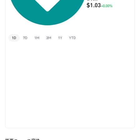
$1.03
+0.00%
1D
7D
1M
3M
1Y
YTD