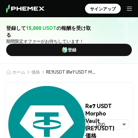
サインアップ
登録して
15,000 USDT
の報酬を受け取
る
期間限定オファーがお待ちしています！
登録
ホーム
価格
RE7USDT (Re7 USDT Morpho Vault)
Re7 USDT
Morpho
Vault
USD
(RE7USDT)
価格