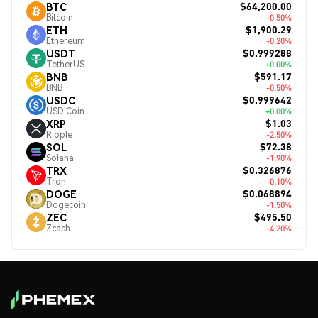
$64,200.00
BTC
Bitcoin
-0.50%
$1,900.29
ETH
Ethereum
-0.20%
$0.999288
USDT
TetherUS
+0.00%
$591.17
BNB
BNB
-0.50%
$0.999642
USDC
USD Coin
+0.00%
$1.03
XRP
Ripple
-2.50%
$72.38
SOL
Solana
-1.90%
$0.326876
TRX
Tron
-0.10%
$0.068894
DOGE
Dogecoin
-1.50%
$495.50
ZEC
Zcash
-4.20%