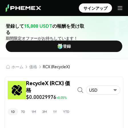
サインアップ
登録して
15,000 USDT
の報酬を受け取
る
期間限定オファーがお待ちしています！
登録
ホーム
価格
RCX (RecycleX)
RecycleX (RCX) 価
格
USD
$0.00029976
+0.05%
1D
7D
1M
3M
1Y
YTD