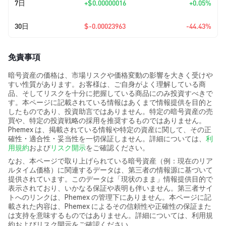
7日
+
$0.00000016
+0.05%
30日
$-0.00023963
-44.43%
免責事項
暗号資産の価格は、市場リスクや価格変動の影響を大きく受けや
すい性質があります。お客様は、ご自身がよく理解している商
品、そしてリスクを十分に把握している商品にのみ投資すべきで
す。本ページに記載されている情報はあくまで情報提供を目的と
したものであり、投資助言ではありません。特定の暗号資産の売
買や、特定の投資戦略の採用を推奨するものではありません。
Phemex は、掲載されている情報や特定の資産に関して、その正
確性・適合性・妥当性を一切保証しません。詳細については、
利
用規約
および
リスク開示
をご確認ください。
なお、本ページで取り上げられている暗号資産（例：現在のリア
ルタイム価格）に関連するデータは、第三者の情報源に基づいて
提供されています。このデータは「現状のまま」情報提供目的で
表示されており、いかなる保証や表明も伴いません。第三者サイ
トへのリンクは、Phemex の管理下にありません。本ページに記
載された内容は、Phemex によるその信頼性や正確性の保証また
は支持を意味するものではありません。詳細については、利用規
約およびリスク開示をご確認ください。