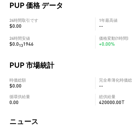
PUP 価格 データ
24時間取引です
1年最高値
$0.00
--
24時間安値
価格変動(1時間)
$0.0
1946
+0.00%
13
PUP 市場統計
時価総額
完全希薄化時価総
$0.00
--
循環供給量
総供給量
0.00
420000.00T
​​ニュース​​