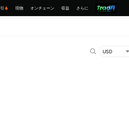
取引
現物
オンチェーン
収益
さらに
USD