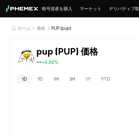
暗号資産を購入
マーケット
デリバティブ
ホーム
価格
PUP (pup)
pup (PUP) 価格
--
+0.00%
1D
7D
1M
3M
1Y
YTD