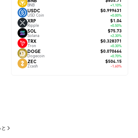
$605.71
BNB
BNB
+1.10%
$0.999631
USDC
USD Coin
+0.00%
$1.04
XRP
Ripple
+0.50%
$75.73
SOL
Solana
+2.30%
$0.328371
TRX
Tron
+0.30%
$0.070664
DOGE
Dogecoin
+0.70%
$504.15
ZEC
Zcash
-1.60%
っと