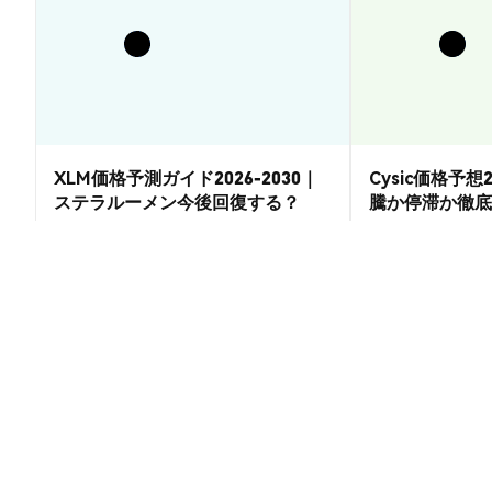
XLM価格予測ガイド2026-2030｜
Cysic価格予想2
ステラルーメン今後回復する？
騰か停滞か徹底
市場洞察
市場洞察
2026-08-07
|
15-20分
pup (PUP) の換算レート
1 PUP to U