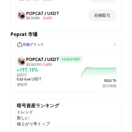
POPCAT / USDT
先物取引
$0.04306
-2.62%
Popcat 市場
先物グリッド
POPCAT / USDT
neutral 50X
$0.043101
-2.40%
+197.15%
総ROI
0.32-0.64 USDT
552d 7h
価格帯
実行時間
暗号資産ランキング
トレンド
新しい
値上がり率トップ