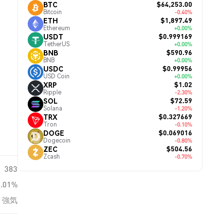
$64,253.00
BTC
Bitcoin
-0.40%
$1,897.49
ETH
Ethereum
+0.00%
$0.999169
USDT
TetherUS
+0.00%
$590.96
BNB
BNB
+0.00%
$0.99956
USDC
USD Coin
+0.00%
$1.02
XRP
Ripple
-2.30%
$72.59
SOL
Solana
-1.20%
$0.327669
TRX
Tron
-0.10%
$0.069016
DOGE
Dogecoin
-0.80%
$504.56
ZEC
Zcash
-0.70%
383
0.01%
強気