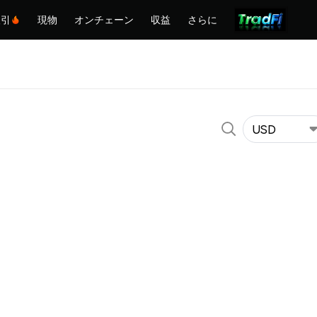
取引
現物
オンチェーン
収益
さらに
USD