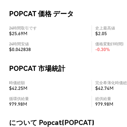
POPCAT 価格 データ
24時間取引です
史上最高値
$25.69M
$2.05
24時間安値
価格変動(1時間)
$0.042838
-0.30%
POPCAT 市場統計
時価総額
完全希薄化時価総
$42.25M
$42.74M
循環供給量
総供給量
979.98M
979.98M
について Popcat(POPCAT)