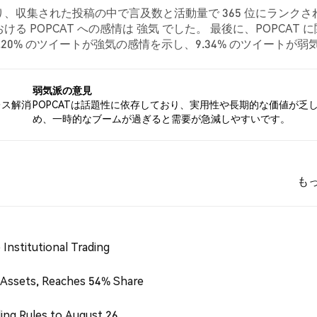
ており、収集された投稿の中で言及数と活動量で 365 位にランクさ
 POPCAT への感情は 強気 でした。 最後に、POPCAT 
26.20% のツイートが強気の感情を示し、9.34% のツイートが弱
対して中立的でした。 これらの感情分析は 332 件のツイートに基
弱気派の意見
レス解消
POPCATは話題性に依存しており、実用性や長期的な価値が乏
め、一時的なブームが過ぎると需要が急減しやすいです。
も
Institutional Trading
 Assets, Reaches 54% Share
ing Rules to August 26