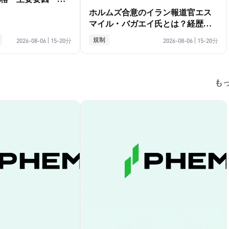
ホルムズ合意のイラン報道官エス
マイル・バガエイ氏とは？経歴ガ
イド
規制
2026-08-06
|
15-20分
2026-08-06
|
15-20分
も