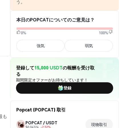
う。
本日のPOPCATについてのご意見は？
0%
100%
強気
弱気
登録して
15,000 USDT
の報酬を受け取
る
期間限定オファーがお待ちしています！
登録
Popcat (POPCAT) 取引
最も
POPCAT / USDT
現物取引
$0.04324
-2.52%