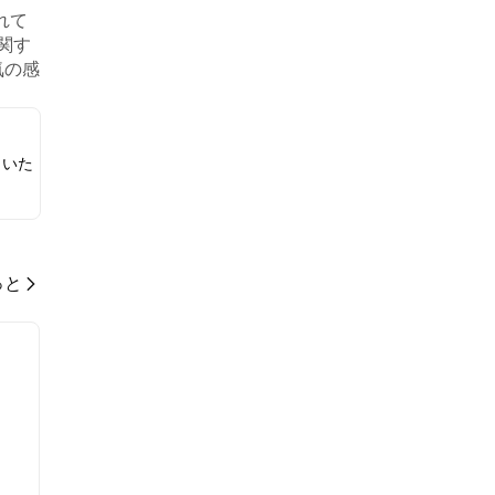
れて
に関す
気の感
づいて
しいた
っと