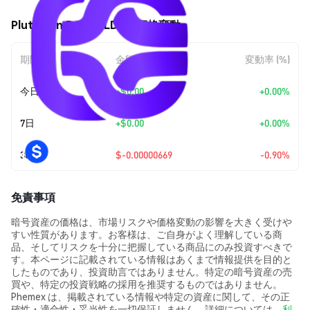
Plutonian DAO (PLD) の価格変動
期間
金額変動
変動率 (%)
今日
+
$0.00
+0.00%
7日
+
$0.00
+0.00%
30日
$-0.00000669
-0.90%
免責事項
暗号資産の価格は、市場リスクや価格変動の影響を大きく受けや
すい性質があります。お客様は、ご自身がよく理解している商
品、そしてリスクを十分に把握している商品にのみ投資すべきで
す。本ページに記載されている情報はあくまで情報提供を目的と
したものであり、投資助言ではありません。特定の暗号資産の売
買や、特定の投資戦略の採用を推奨するものではありません。
Phemex は、掲載されている情報や特定の資産に関して、その正
確性・適合性・妥当性を一切保証しません。詳細については、
利