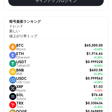
サインアップ/ログイン
暗号資産ランキング
トレンド
新しい
値上がり率トップ
$65,000.00
BTC
Bitcoin
+0.60%
$1,916.64
ETH
Ethereum
+0.30%
$0.999228
USDT
TetherUS
+0.00%
$603.58
BNB
BNB
+0.30%
$0.999562
USDC
USD Coin
+0.00%
$1.03
XRP
Ripple
-0.40%
$76.68
SOL
Solana
+0.70%
$0.330434
TRX
Tron
+0.30%
$0.069899
DOGE