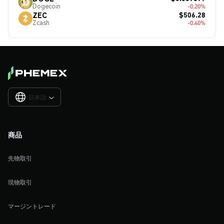
Dogecoin
-0.20%
$506.28
ZEC
Zcash
-0.40%
日本語

商品
先物取引
現物取引
マージントレード