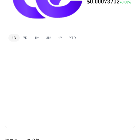
$0.00073702
+0.00%
1D
7D
1M
3M
1Y
YTD