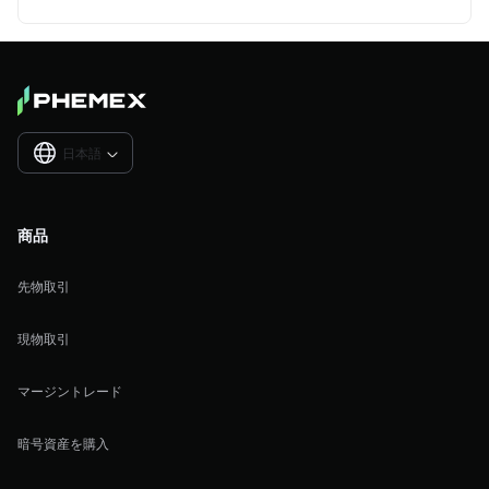
日本語

商品
先物取引
現物取引
マージントレード
暗号資産を購入