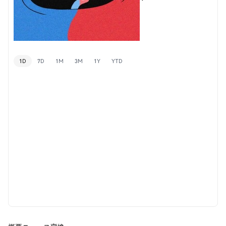
1D
7D
1M
3M
1Y
YTD