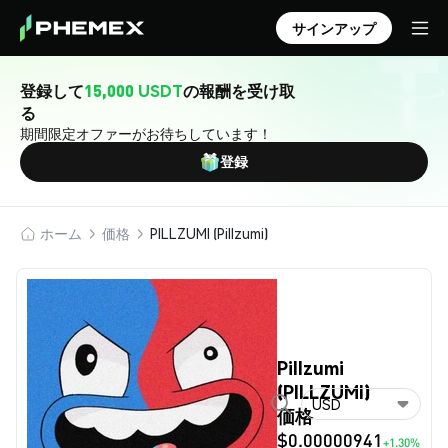
サインアップ
登録して
15,000 USDT
の報酬を受け取
る
期間限定オファーがお待ちしています！
登録
ホーム
価格
PILLZUMI (Pillzumi)
Pillzumi
(PILLZUMI)
USD
価格
$0.00000941
+1.30%