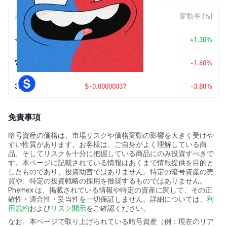
期間
金額変動
変動率 (%)
今日
+
$0.00000012
+1.30%
7日
$-0.00000015
-1.60%
30日
$-0.00000037
-3.80%
免責事項
暗号資産の価格は、市場リスクや価格変動の影響を大きく受けや
すい性質があります。お客様は、ご自身がよく理解している商
品、そしてリスクを十分に把握している商品にのみ投資すべきで
す。本ページに記載されている情報はあくまで情報提供を目的と
したものであり、投資助言ではありません。特定の暗号資産の売
買や、特定の投資戦略の採用を推奨するものではありません。
Phemex は、掲載されている情報や特定の資産に関して、その正
確性・適合性・妥当性を一切保証しません。詳細については、
利
用規約
および
リスク開示
をご確認ください。
なお、本ページで取り上げられている暗号資産（例：現在のリア