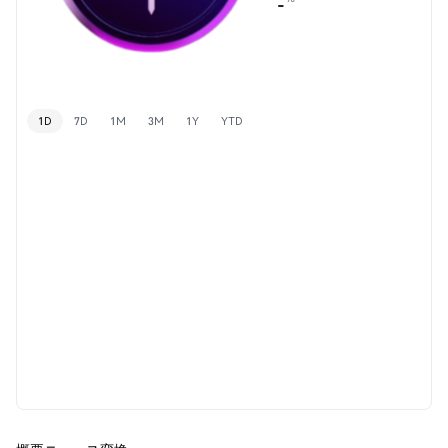
-
1D
7D
1M
3M
1Y
YTD