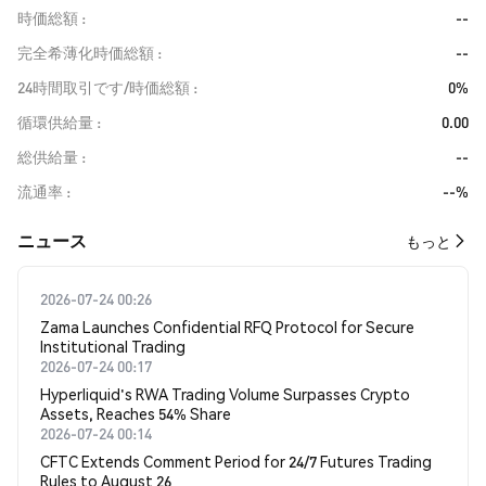
時価総額
--
完全希薄化時価総額
--
24時間取引です/時価総額
0%
循環供給量
0.00
総供給量
--
流通率
--%
​​ニュース​​
もっと
2026-07-24 00:26
Zama Launches Confidential RFQ Protocol for Secure
Institutional Trading
2026-07-24 00:17
Hyperliquid's RWA Trading Volume Surpasses Crypto
Assets, Reaches 54% Share
2026-07-24 00:14
CFTC Extends Comment Period for 24/7 Futures Trading
Rules to August 26