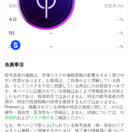
期間
金額変動
変動率 (%)
今日
--
--%
7日
--
--%
30日
--
--%
免責事項
暗号資産の価格は、市場リスクや価格変動の影響を大きく受けや
すい性質があります。お客様は、ご自身がよく理解している商
品、そしてリスクを十分に把握している商品にのみ投資すべきで
す。本ページに記載されている情報はあくまで情報提供を目的と
したものであり、投資助言ではありません。特定の暗号資産の売
買や、特定の投資戦略の採用を推奨するものではありません。
Phemex は、掲載されている情報や特定の資産に関して、その正
確性・適合性・妥当性を一切保証しません。詳細については、
利
用規約
および
リスク開示
をご確認ください。
なお、本ページで取り上げられている暗号資産（例：現在のリア
ルタイム価格）に関連するデータは、第三者の情報源に基づいて