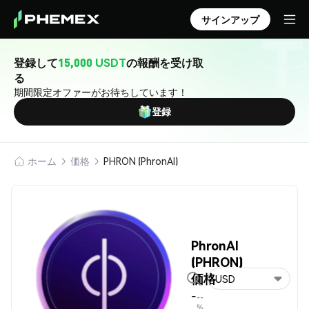
サインアップ
登録して
15,000 USDT
の報酬を受け取
る
期間限定オファーがお待ちしています！
登録
ホーム
価格
PHRON (PhronAI)
PhronAI
(PHRON)
価格
USD
-
--
%