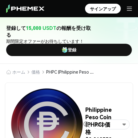
サインアップ
登録して
15,000 USDT
の報酬を受け取
る
期間限定オファーがお待ちしています！
登録
ホーム
価格
PHPC (Philippine Peso Coin)
Philippine
Peso Coin
(PHPC) 価
USD
格