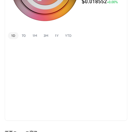
$0.018552
+0.00%
1D
7D
1M
3M
1Y
YTD