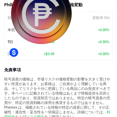
Philippine Peso Coin (PHPC) の価格変動
期間
金額変動
変動率 (%)
今日
+
$0.00
+0.00%
7日
+
$0.00
+0.00%
30日
+
$0.00
+0.00%
免責事項
暗号資産の価格は、市場リスクや価格変動の影響を大きく受けや
すい性質があります。お客様は、ご自身がよく理解している商
品、そしてリスクを十分に把握している商品にのみ投資すべきで
す。本ページに記載されている情報はあくまで情報提供を目的と
したものであり、投資助言ではありません。特定の暗号資産の売
買や、特定の投資戦略の採用を推奨するものではありません。
Phemex は、掲載されている情報や特定の資産に関して、その正
確性・適合性・妥当性を一切保証しません。詳細については、
利
用規約
および
リスク開示
をご確認ください。