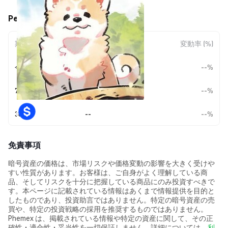
Petoshi (PETOSHI) の価格変動
期間
金額変動
変動率 (%)
今日
--
--%
7日
--
--%
30日
--
--%
免責事項
暗号資産の価格は、市場リスクや価格変動の影響を大きく受けや
すい性質があります。お客様は、ご自身がよく理解している商
品、そしてリスクを十分に把握している商品にのみ投資すべきで
す。本ページに記載されている情報はあくまで情報提供を目的と
したものであり、投資助言ではありません。特定の暗号資産の売
買や、特定の投資戦略の採用を推奨するものではありません。
Phemex は、掲載されている情報や特定の資産に関して、その正
確性・適合性・妥当性を一切保証しません。詳細については、
利