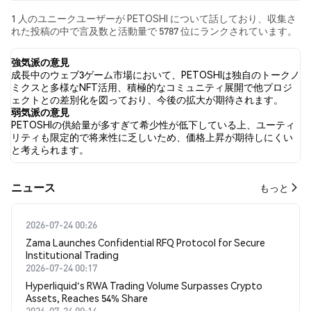
1 人のユニークユーザーが PETOSHI について話しており、収集さ
れた投稿の中で言及数と活動量で 5787 位にランクされています。
過去24時間で、すべてのソーシャルメディアにおける PETOSHI へ
の感情は 弱気 でした。 最後に、PETOSHI に関するニュース記事
強気派の意見
が 0 件公開されました。 Twitterでは、0.00% のツイートが強気の
成長中のウェブ3ゲーム市場において、PETOSHIは独自のトークノ
感情を示し、100.00% のツイートが弱気の感情を示しました。
ミクスと多様なNFT活用、積極的なコミュニティ展開で他プロジ
0.00% のツイートは PETOSHI に対して中立的でした。 これらの感
ェクトとの差別化を図っており、今後の拡大が期待されます。
情分析は 2 件のツイートに基づいています。
弱気派の意見
PETOSHIの供給量が多すぎて希少性が低下している上、ユーティ
リティも限定的で将来性に乏しいため、価格上昇が期待しにくい
と考えられます。
​​ニュース​​
もっと
2026-07-24 00:26
Zama Launches Confidential RFQ Protocol for Secure
Institutional Trading
2026-07-24 00:17
Hyperliquid's RWA Trading Volume Surpasses Crypto
Assets, Reaches 54% Share
2026-07-24 00:14