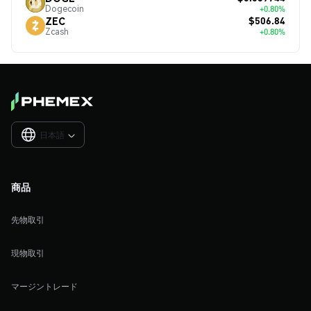
Dogecoin
+0.80%
$506.84
ZEC
Zcash
+0.80%
日本語

商品
先物取引
現物取引
マージントレード