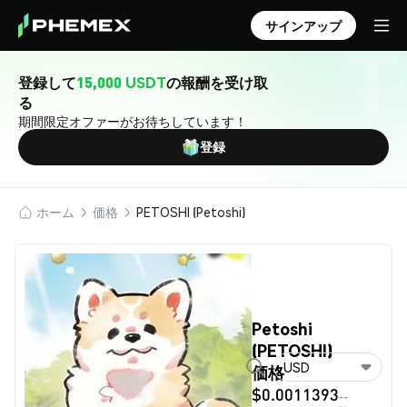
サインアップ
登録して
15,000 USDT
の報酬を受け取
る
期間限定オファーがお待ちしています！
登録
ホーム
価格
PETOSHI (Petoshi)
Petoshi
(PETOSHI)
USD
価格
$0.0011393
--