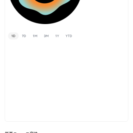
1D
7D
1M
3M
1Y
YTD