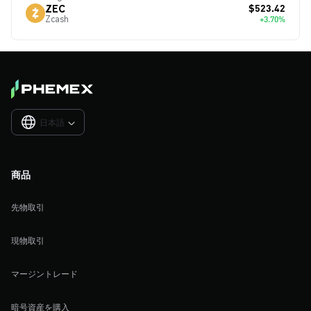
$523.42
ZEC
Zcash
+3.70%
日本語

商品
先物取引
現物取引
マージントレード
暗号資産を購入