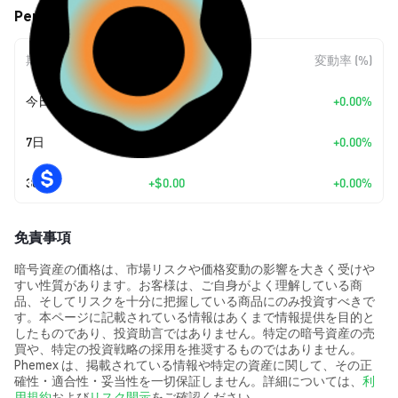
Penumbra (UM) の価格変動
期間
金額変動
変動率 (%)
今日
+
$0.00
+0.00%
7日
+
$0.00
+0.00%
30日
+
$0.00
+0.00%
免責事項
暗号資産の価格は、市場リスクや価格変動の影響を大きく受けや
すい性質があります。お客様は、ご自身がよく理解している商
品、そしてリスクを十分に把握している商品にのみ投資すべきで
す。本ページに記載されている情報はあくまで情報提供を目的と
したものであり、投資助言ではありません。特定の暗号資産の売
買や、特定の投資戦略の採用を推奨するものではありません。
Phemex は、掲載されている情報や特定の資産に関して、その正
確性・適合性・妥当性を一切保証しません。詳細については、
利
用規約
および
リスク開示
をご確認ください。