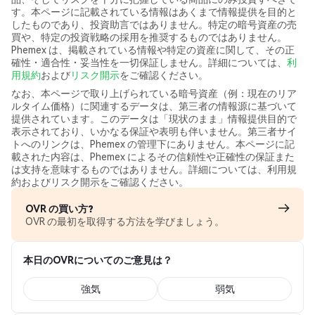
す。本ページに記載されている情報はあくまで情報提供を目的と
したものであり、投資助言ではありません。特定の暗号資産の売
買や、特定の投資戦略の採用を推奨するものではありません。
Phemex は、掲載されている情報や特定の資産に関して、その正
確性・適合性・妥当性を一切保証しません。詳細については、
利
用規約
および
リスク開示
をご確認ください。
なお、本ページで取り上げられている暗号資産（例：現在のリア
ルタイム価格）に関連するデータは、第三者の情報源に基づいて
提供されています。このデータは「現状のまま」情報提供目的で
表示されており、いかなる保証や表明も伴いません。第三者サイ
トへのリンクは、Phemex の管理下にありません。本ページに記
載された内容は、Phemex によるその信頼性や正確性の保証また
は支持を意味するものではありません。詳細については、利用規
約およびリスク開示をご確認ください。
OVR の買い方?
OVR の最初を取得する方法を学びましょう。
本日のOVRについてのご意見は？
強気
弱気