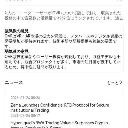
2 人のユニークユーザーが OVR について話しており、収集された
投稿の中で言及数と活動量で 4957 位にランクされています。 過去
24時間で、すべてのソーシャルメディアにおける OVR への感情は
中立 でした。 最後に、OVR に関するニュース記事が 0 件公開され
強気派の意見
ました。 Twitterでは、0.00% のツイートが強気の感情を示し、
OVRはVR・AR市場の拡大を背景に、メタバースやデジタル資産の
0.00% のツイートが弱気の感情を示しました。 100.00% のツイー
需要増加が期待されます。技術革新や新規提携も強気の要因で
トは OVR に対して中立的でした。 これらの感情分析は 2 件のツイ
す。
ートに基づいています。
弱気派の意見
OVRは技術革新やユーザー獲得が鈍化しており、収益モデルも不
透明です。競合プロジェクトが多く、市場の注目度が低下してい
るため、将来性に疑問が残ります。
​​ニュース​​
もっと
2026-07-24 00:26
Zama Launches Confidential RFQ Protocol for Secure
Institutional Trading
2026-07-24 00:17
Hyperliquid's RWA Trading Volume Surpasses Crypto
Assets, Reaches 54% Share