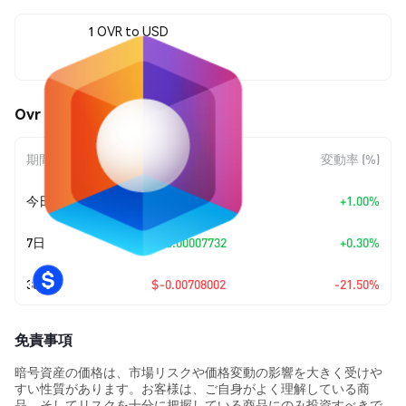
1 OVR to USD
$0.02585
Ovr (OVR) の価格変動
期間
金額変動
変動率 (%)
今日
+
$0.00025594
+1.00%
7日
+
$0.00007732
+0.30%
30日
$-0.00708002
-21.50%
免責事項
暗号資産の価格は、市場リスクや価格変動の影響を大きく受けや
すい性質があります。お客様は、ご自身がよく理解している商
品、そしてリスクを十分に把握している商品にのみ投資すべきで