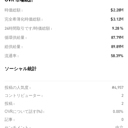
時価総額
$2.28M
完全希薄化時価総額
$3.12M
24時間取引です/時価総額
9.28 %
循環供給量
87.79M
総供給量
89.89M
流通率
58.39%
ソーシャル統計
投稿の人気度 :
#4,957
コントリビューター :
2
投稿 :
2
OVRについて話す(%) :
0.00%
記事 :
0
センチメント :
中立