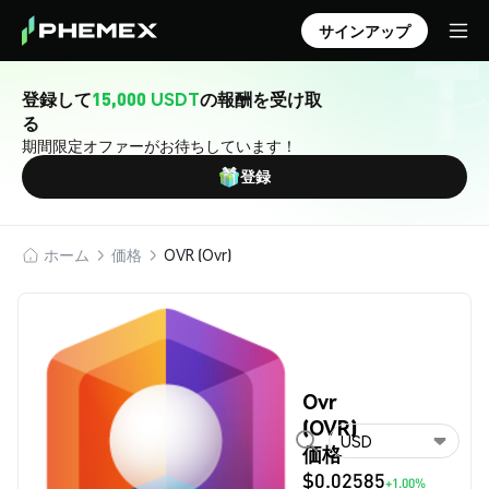
サインアップ
登録して
15,000 USDT
の報酬を受け取
る
期間限定オファーがお待ちしています！
登録
ホーム
価格
OVR (Ovr)
Ovr
(OVR)
USD
価格
$0.02585
+1.00%