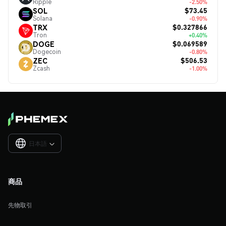
Ripple
-2.50%
$73.45
SOL
Solana
-0.90%
$0.327866
TRX
Tron
+0.40%
$0.069589
DOGE
Dogecoin
-0.80%
$506.53
ZEC
Zcash
-1.00%
日本語

商品
先物取引