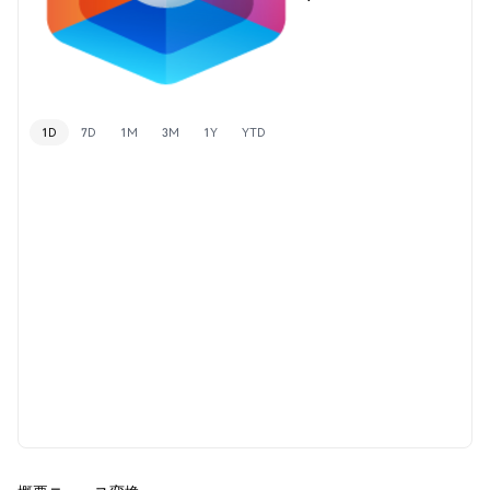
1D
7D
1M
3M
1Y
YTD