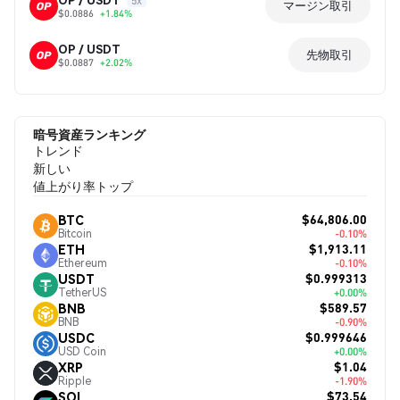
5x
マージン取引
$0.0886
+1.84%
OP / USDT
先物取引
$0.0887
+2.02%
暗号資産ランキング
トレンド
新しい
値上がり率トップ
$64,806.00
BTC
Bitcoin
-0.10%
$1,913.11
ETH
Ethereum
-0.10%
$0.999313
USDT
TetherUS
+0.00%
$589.57
BNB
BNB
-0.90%
$0.999646
USDC
USD Coin
+0.00%
$1.04
XRP
Ripple
-1.90%
$73.54
SOL