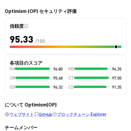
Optimism (OP) セキュリティ評価
信頼度
95.33
/100
各項目のスコア
FH
96.80
MS
94.35
OR
95.68
CT
97.50
GS
96.32
CS
91.35
について Optimism(OP)
ウェブサイト
ブロックチェーン Explorer
GitHub
チームメンバー