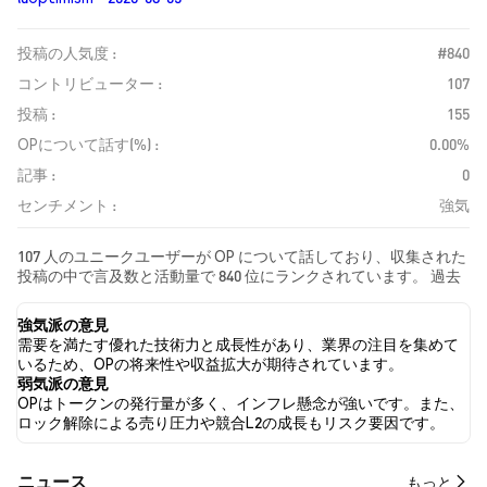
投稿の人気度 :
#840
コントリビューター :
107
投稿 :
155
OPについて話す(%) :
0.00%
記事 :
0
センチメント :
強気
107 人のユニークユーザーが OP について話しており、収集された
投稿の中で言及数と活動量で 840 位にランクされています。 過去
24時間で、すべてのソーシャルメディアにおける OP への感情は
強気 でした。 最後に、OP に関するニュース記事が 0 件公開され
強気派の意見
ました。 Twitterでは、40.14% のツイートが強気の感情を示し、
需要を満たす優れた技術力と成長性があり、業界の注目を集めて
10.20% のツイートが弱気の感情を示しました。 49.66% のツイー
いるため、OPの将来性や収益拡大が期待されています。
トは OP に対して中立的でした。 これらの感情分析は 147 件のツ
弱気派の意見
イートに基づいています。
OPはトークンの発行量が多く、インフレ懸念が強いです。また、
ロック解除による売り圧力や競合L2の成長もリスク要因です。
​​ニュース​​
もっと