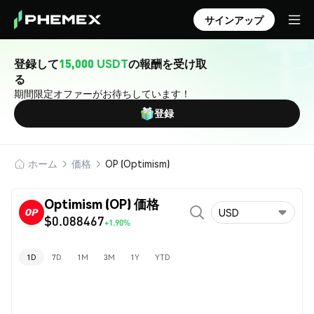
サインアップ
登録して
15,000 USDT
の報酬を受け取
る
期間限定オファーがお待ちしています！
登録
ホーム
価格
OP (Optimism)
Optimism (OP) 価格
USD
$0.088467
+1.90%
1D
7D
1M
3M
1Y
YTD