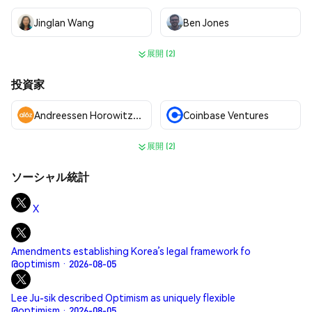
Jinglan Wang
Ben Jones
展開 (2)
投資家
Andreessen Horowitz (a16z)
Coinbase Ventures
展開 (2)
ソーシャル統計
X
Amendments establishing Korea’s legal framework fo
@optimism · 2026-08-05
Lee Ju-sik described Optimism as uniquely flexible
@optimism · 2026-08-05