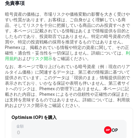
免責事項
暗号資産の価格は、市場リスクや価格変動の影響を大きく受けや
すい性質があります。お客様は、ご自身がよく理解している商
品、そしてリスクを十分に把握している商品にのみ投資すべきで
す。本ページに記載されている情報はあくまで情報提供を目的と
したものであり、投資助言ではありません。特定の暗号資産の売
買や、特定の投資戦略の採用を推奨するものではありません。
Phemex は、掲載されている情報や特定の資産に関して、その正
確性・適合性・妥当性を一切保証しません。詳細については、
利
用規約
および
リスク開示
をご確認ください。
なお、本ページで取り上げられている暗号資産（例：現在のリア
ルタイム価格）に関連するデータは、第三者の情報源に基づいて
提供されています。このデータは「現状のまま」情報提供目的で
表示されており、いかなる保証や表明も伴いません。第三者サイ
トへのリンクは、Phemex の管理下にありません。本ページに記
載された内容は、Phemex によるその信頼性や正確性の保証また
は支持を意味するものではありません。詳細については、利用規
約およびリスク開示をご確認ください。
Optimism (OP) を購入
金額
OP