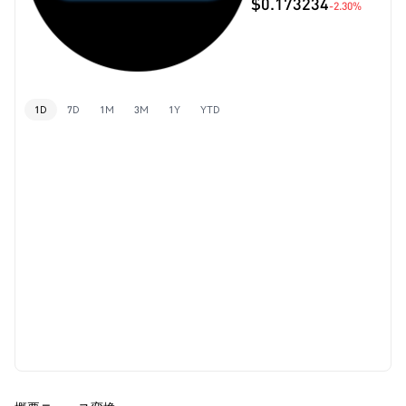
$0.173234
-2.30%
1D
7D
1M
3M
1Y
YTD