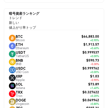
暗号資産ランキング
トレンド
新しい
値上がり率トップ
$64,883.00
BTC
Bitcoin
+0.90%
$1,913.57
ETH
Ethereum
+0.60%
$0.999537
USDT
TetherUS
+0.00%
$590.73
BNB
BNB
-0.30%
$0.999762
USDC
USD Coin
+0.00%
$1.03
XRP
Ripple
-0.90%
$73.89
SOL
Solana
+1.40%
$0.327622
TRX
Tron
+0.20%
$0.069942
DOGE
Dogecoin
+0.80%
$507.31
ZEC