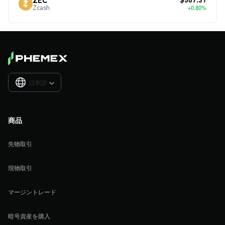
Zcash
+0.80%
日本語

商品
先物取引
現物取引
マージントレード
暗号資産を購入