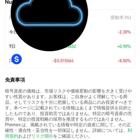
Nuvola Digital (NVL) の価格変動
期間
金額変動
変動率 (%)
今日
$-0.00407818
-2.30%
7日
+
$0.0015452
+0.90%
30日
-$0.015064
-8.00%
免責事項
暗号資産の価格は、市場リスクや価格変動の影響を大きく受けや
すい性質があります。お客様は、ご自身がよく理解している商
品、そしてリスクを十分に把握している商品にのみ投資すべきで
す。本ページに記載されている情報はあくまで情報提供を目的と
したものであり、投資助言ではありません。特定の暗号資産の売
買や、特定の投資戦略の採用を推奨するものではありません。
Phemex は、掲載されている情報や特定の資産に関して、その正
確性・適合性・妥当性を一切保証しません。詳細については、
利
用規約
および
リスク開示
をご確認ください。