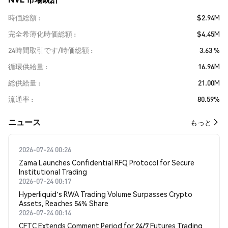
時価総額
$2.94M
完全希薄化時価総額
$4.45M
24時間取引です/時価総額
3.63 %
循環供給量
16.96M
総供給量
21.00M
流通率
80.59%
​​ニュース​​
もっと
2026-07-24 00:26
Zama Launches Confidential RFQ Protocol for Secure
Institutional Trading
2026-07-24 00:17
Hyperliquid's RWA Trading Volume Surpasses Crypto
Assets, Reaches 54% Share
2026-07-24 00:14
CFTC Extends Comment Period for 24/7 Futures Trading