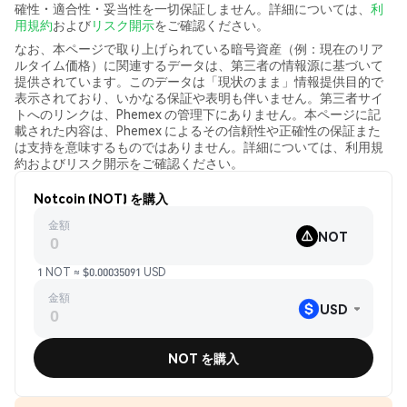
確性・適合性・妥当性を一切保証しません。詳細については、
利
用規約
および
リスク開示
をご確認ください。
なお、本ページで取り上げられている暗号資産（例：現在のリア
ルタイム価格）に関連するデータは、第三者の情報源に基づいて
提供されています。このデータは「現状のまま」情報提供目的で
表示されており、いかなる保証や表明も伴いません。第三者サイ
トへのリンクは、Phemex の管理下にありません。本ページに記
載された内容は、Phemex によるその信頼性や正確性の保証また
は支持を意味するものではありません。詳細については、利用規
約およびリスク開示をご確認ください。
Notcoin (NOT) を購入
金額
NOT
1 NOT ≈ $0.00035091 USD
金額
USD
NOT を購入