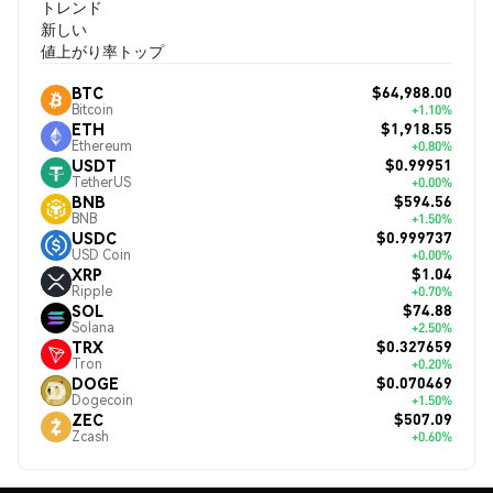
トレンド
新しい
値上がり率トップ
$64,988.00
BTC
Bitcoin
+1.10%
$1,918.55
ETH
Ethereum
+0.80%
$0.99951
USDT
TetherUS
+0.00%
$594.56
BNB
BNB
+1.50%
$0.999737
USDC
USD Coin
+0.00%
$1.04
XRP
Ripple
+0.70%
$74.88
SOL
Solana
+2.50%
$0.327659
TRX
Tron
+0.20%
$0.070469
DOGE
Dogecoin
+1.50%
$507.09
ZEC
Zcash
+0.60%