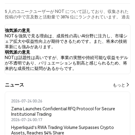
5 人のユニークユーザーが NOT について話しており、収集された
投稿の中で言及数と活動量で 3876 位にランクされています。 過去
24時間で、すべてのソーシャルメディアにおける NOT への感情は
強気 でした。 最後に、NOT に関するニュース記事が 0 件公開さ
強気派の意見
れました。 Twitterでは、40.00% のツイートが強気の感情を示
NOTを強気で見る理由は、成長性の高いAI分野に注力し、市場シ
し、20.00% のツイートが弱気の感情を示しました。 40.00% のツ
ェア拡大や収益性向上が期待できるためです。また、将来の技術
イートは NOT に対して中立的でした。 これらの感情分析は 5 件
革新にも強みがあります。
のツイートに基づいています。
弱気派の意見
NOTは話題性は高いですが、事業の実態や持続可能な収益モデル
が不透明であり、バリュエーションも割高と感じられるため、将
来的な成長性に疑問があるからです。
​​ニュース​​
もっと
2026-07-24 00:26
Zama Launches Confidential RFQ Protocol for Secure
Institutional Trading
2026-07-24 00:17
Hyperliquid's RWA Trading Volume Surpasses Crypto
Assets, Reaches 54% Share