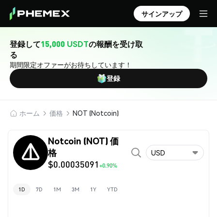
サインアップ
登録して
15,000 USDT
の報酬を受け取
る
期間限定オファーがお待ちしています！
登録
ホーム
価格
NOT (Notcoin)
Notcoin (NOT) 価
格
USD
$0.00035091
+0.90%
1D
7D
1M
3M
1Y
YTD