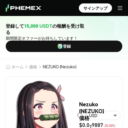
サインアップ
登録して
15,000 USDT
の報酬を受け取
る
期間限定オファーがお待ちしています！
登録
ホーム
価格
NEZUKO (Nezuko)
Nezuko
(NEZUKO)
USD
価格
$0.0
9887
-20.30%
7