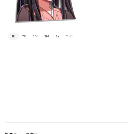
1D
7D
1M
3M
1Y
YTD