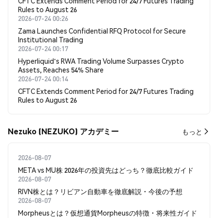
CFTC Extends Comment Period for 24/7 Futures Trading
Rules to August 26
2026-07-24 00:26
Zama Launches Confidential RFQ Protocol for Secure
Institutional Trading
2026-07-24 00:17
Hyperliquid's RWA Trading Volume Surpasses Crypto
Assets, Reaches 54% Share
2026-07-24 00:14
CFTC Extends Comment Period for 24/7 Futures Trading
Rules to August 26
Nezuko (NEZUKO) アカデミー
もっと
2026-08-07
META vs MU株 2026年の投資先はどっち？徹底比較ガイド
2026-08-07
RIVN株とは？リビアン自動車を徹底解説・今後の予想
2026-08-07
Morpheusとは？仮想通貨Morpheusの特徴・将来性ガイド