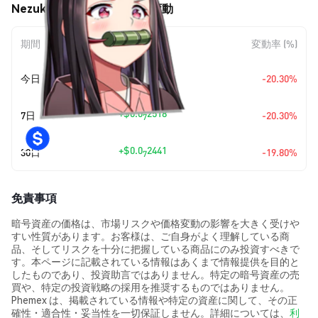
Nezuko (NEZUKO) の価格変動
期間
金額変動
変動率 (%)
+
$0.0
2518
今日
-20.30%
7
+
$0.0
2518
7日
-20.30%
7
+
$0.0
2441
30日
-19.80%
7
免責事項
暗号資産の価格は、市場リスクや価格変動の影響を大きく受けや
すい性質があります。お客様は、ご自身がよく理解している商
品、そしてリスクを十分に把握している商品にのみ投資すべきで
す。本ページに記載されている情報はあくまで情報提供を目的と
したものであり、投資助言ではありません。特定の暗号資産の売
買や、特定の投資戦略の採用を推奨するものではありません。
Phemex は、掲載されている情報や特定の資産に関して、その正
確性・適合性・妥当性を一切保証しません。詳細については、
利