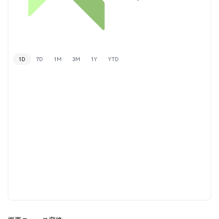
1D
7D
1M
3M
1Y
YTD