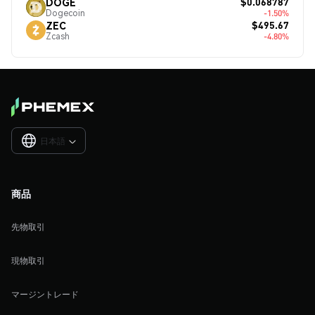
$0.068787
DOGE
Dogecoin
-1.50%
$495.67
ZEC
Zcash
-4.80%
日本語

商品
先物取引
現物取引
マージントレード