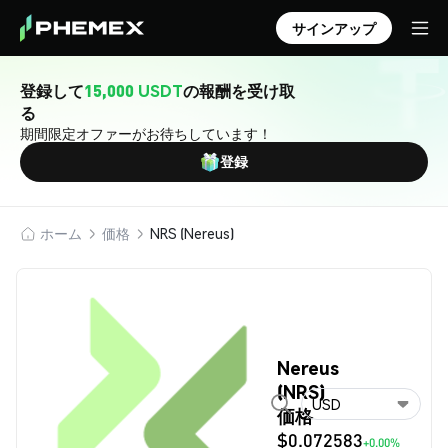
サインアップ
登録して
15,000 USDT
の報酬を受け取
る
期間限定オファーがお待ちしています！
登録
ホーム
価格
NRS (Nereus)
Nereus
(NRS)
USD
価格
$0.072583
+0.00%