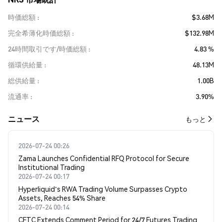
時価総額
$3.68M
完全希薄化時価総額
$132.98M
24時間取引です/時価総額
4.83 %
循環供給量
48.13M
総供給量
1.00B
流通率
3.90%
​​ニュース​​
もっと
2026-07-24 00:26
Zama Launches Confidential RFQ Protocol for Secure
Institutional Trading
2026-07-24 00:17
Hyperliquid's RWA Trading Volume Surpasses Crypto
Assets, Reaches 54% Share
2026-07-24 00:14
CFTC Extends Comment Period for 24/7 Futures Trading